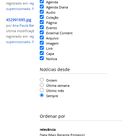
Agenda
registrado em:
regulamentação
,
estágio
Agenda Diaria
supervisionado
,
PROEN
Audio
Coleção
452991695.jpg
Página
por
Ana Paula Batista
Evento
última modificação
em 13/11/2015 20h40
External Content
registrado em:
regulamentação
,
estágio
Arquivo
supervisionado
,
PROEN
Imagem
Link
Capa
Notícia
Notícias desde
Ontem
Última semana
Último mês
Sempre
Ordenar por
relevância
Data (mais Recente Primeiro)