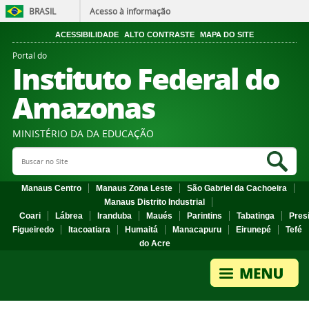
BRASIL
Acesso à informação
ACESSIBILIDADE
ALTO CONTRASTE
MAPA DO SITE
Portal do
Instituto Federal do
Amazonas
MINISTÉRIO DA DA EDUCAÇÃO
Search Site
Sea
Manaus Centro
Manaus Zona Leste
São Gabriel da Cachoeira
Manaus Distrito Industrial
Coari
Lábrea
Iranduba
Maués
Parintins
Tabatinga
Pres
Figueiredo
Itacoatiara
Humaitá
Manacapuru
Eirunepé
Tefé
do Acre