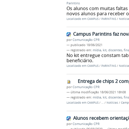
Parintins
Os alunos com muitas faltas
novos alunos para receber o
Localizado em
CAMPUS
/
PARINTINS
/
Notícia
Campus Parintins faz nova
por
Comunicação CPR
—
publicado
18/06/2021
— registrado em:
mídia
,
kit
,
discentes
,
fin
No kit entregue constam tab
beneficiário.
Localizado em
CAMPUS
/
PARINTINS
/
Notícia
Entrega de chips 2 com
por
Comunicação CPR
—
última modificação
18/06/2021 18h08
— registrado em:
mídia
,
kit
,
discentes
,
fin
Localizado em
CAMPUS
/
…
/
Notícias
/
Campu
Alunos recebem orientaç
por
Comunicação CPR
—
publicado
06/03/2020
—
última modifi