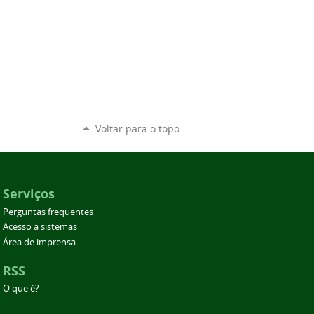
Voltar para o topo
Serviços
Perguntas frequentes
Acesso a sistemas
Área de imprensa
RSS
O que é?