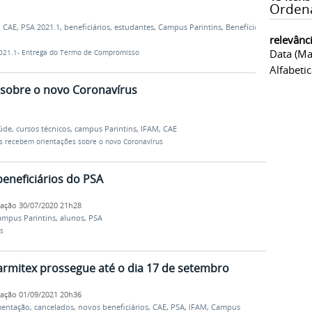
Orden
,
CAE
,
PSA 2021.1
,
beneficiários
,
estudantes
,
Campus Parintins
,
Benefício
relevânc
Data (ma
021.1- Entrega do Termo de Compromisso
Alfabeti
 sobre o novo Coronavírus
aúde
,
cursos técnicos
,
campus Parintins
,
IFAM
,
CAE
s recebem orientações sobre o novo Coronavírus
beneficiários do PSA
cação
30/07/2020 21h28
ampus Parintins
,
alunos
,
PSA
s
armitex prossegue até o dia 17 de setembro
cação
01/09/2021 20h36
mentação
,
cancelados
,
novos beneficiários
,
CAE
,
PSA
,
IFAM
,
Campus