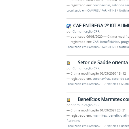
— registrado em:
coronavírus
,
setor de s
Localizado em
CAMPUS
/
PARINTINS
/
Notícia
CAE ENTREGA 2º KIT ALIM
por
Comunicação CPR
—
publicado
06/08/2020
—
última modifi
— registrado em:
CAE
,
beneficiários
,
progr
Localizado em
CAMPUS
/
PARINTINS
/
Notícia
Setor de Saúde orienta
por
Comunicação CPR
—
última modificação
06/03/2020 18h12
— registrado em:
coronavírus
,
setor de s
Localizado em
CAMPUS
/
…
/
Notícias
/
Aluno
Benefícios Marmitex c
por
Comunicação CPR
—
última modificação
01/09/2021 20h31
— registrado em:
marmitex
,
benefício ali
Parintins
Localizado em
CAMPUS
/
…
/
Notícias
/
Benef