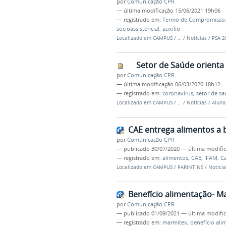
por
Comunicação CPR
—
última modificação
15/06/2021 19h06
— registrado em:
Termo de Compromisso
socioassistencial
,
auxílio
Localizado em
CAMPUS
/
…
/
Notícias
/
PSA 2
Setor de Saúde orienta
por
Comunicação CPR
—
última modificação
06/03/2020 18h12
— registrado em:
coronavírus
,
setor de s
Localizado em
CAMPUS
/
…
/
Notícias
/
Aluno
CAE entrega alimentos a 
por
Comunicação CPR
—
publicado
30/07/2020
—
última modifi
— registrado em:
alimentos
,
CAE
,
IFAM
,
C
Localizado em
CAMPUS
/
PARINTINS
/
Notícia
Benefício alimentação- M
por
Comunicação CPR
—
publicado
01/09/2021
—
última modifi
— registrado em:
marmitex
,
benefício ali