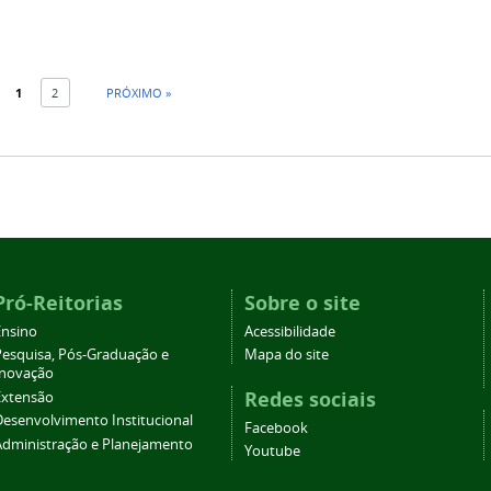
1
2
PRÓXIMO »
Pró-Reitorias
Sobre o site
Ensino
Acessibilidade
Pesquisa, Pós-Graduação e
Mapa do site
Inovação
Redes sociais
Extensão
Desenvolvimento Institucional
Facebook
Administração e Planejamento
Youtube