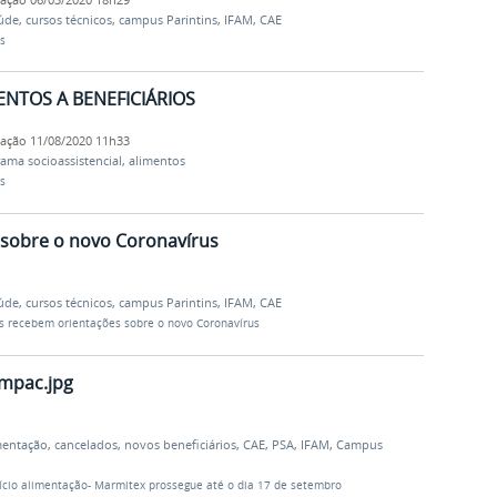
aúde
,
cursos técnicos
,
campus Parintins
,
IFAM
,
CAE
s
ENTOS A BENEFICIÁRIOS
cação
11/08/2020 11h33
ama socioassistencial
,
alimentos
s
 sobre o novo Coronavírus
aúde
,
cursos técnicos
,
campus Parintins
,
IFAM
,
CAE
s recebem orientações sobre o novo Coronavírus
ompac.jpg
mentação
,
cancelados
,
novos beneficiários
,
CAE
,
PSA
,
IFAM
,
Campus
ício alimentação- Marmitex prossegue até o dia 17 de setembro