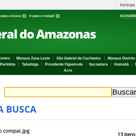
Participe
r para a busca
3
Ir para o rodapé
4
ACESSIBI
eral do Amazonas
entro
Manaus Zona Leste
São Gabriel da Cachoeira
Manaus Distrito 
Parintins
Tabatinga
Presidente Figueiredo
Itacoatiara
Humaitá
Acre
A BUSCA
 compac.jpg
13
itens