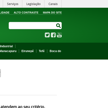
Serviços
Legislação
Canais
LIDADE
ALTO CONTRASTE
MAPA DO SITE
Search Site
Search Site
Twitter
Facebook
YouTube
Industrial
Manacapuru
Eirunepé
Tefé
Boca do
 atendem ao seu critério.