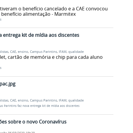
 tiveram o benefício cancelado e a CAE convocou
 benefício alimentação - Marmitex
s
 entrega kit de mídia aos discentes
alistas
,
CAE
,
ensino
,
Campus Parintins
,
IFAM
,
qualidade
let, cartão de memória e chip para cada aluno
s
pac.jpg
alistas
,
CAE
,
ensino
,
Campus Parintins
,
IFAM
,
qualidade
s Parintins faz nova entrega kit de mídia aos discentes
ões sobre o novo Coronavírus
cação
06/03/2020 18h29