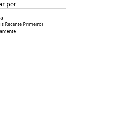
ar por
ia
is Recente Primeiro)
camente