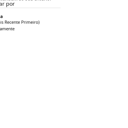
ar por
ia
is Recente Primeiro)
camente