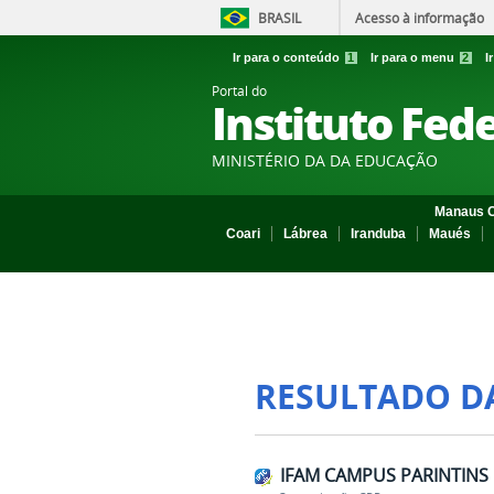
BRASIL
Acesso à informação
Ir para o conteúdo
1
Ir para o menu
2
I
Portal do
Instituto Fed
MINISTÉRIO DA DA EDUCAÇÃO
Manaus C
Coari
Lábrea
Iranduba
Maués
RESULTADO D
IFAM CAMPUS PARINTINS 