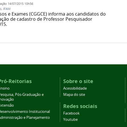
cação
14/07/2015 10h56
o
,
IFAM
sos e Exames (CGGCE) informa aos candidatos do
ação de cadastro de Professor Pesquisador
015.
Pró-Reitorias
Sobre o site
Ensino
Acessibilidade
Pesquisa, Pós-Graduação e
Mapa do site
Inovação
Redes sociais
Extensão
Desenvolvimento Institucional
Facebook
Administração e Planejamento
Youtube