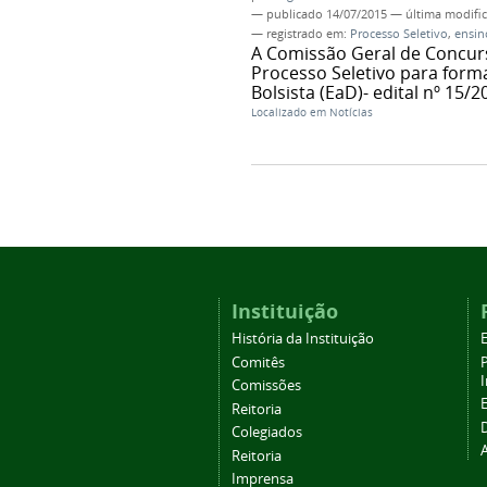
—
publicado
14/07/2015
—
última modifi
— registrado em:
Processo Seletivo
,
ensin
A Comissão Geral de Concur
Processo Seletivo para form
Bolsista (EaD)- edital nº 15/2
Localizado em
Notícias
Instituição
História da Instituição
Comitês
Comissões
Reitoria
Colegiados
Reitoria
Imprensa