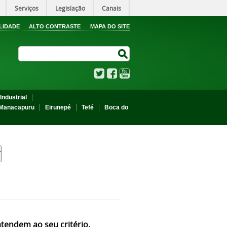
Serviços
Legislação
Canais
LIDADE
ALTO CONTRASTE
MAPA DO SITE
Search Site
Search Site
Twitter
Facebook
YouTube
Industrial
Manacapuru
Eirunepé
Tefé
Boca do
atendem ao seu critério.