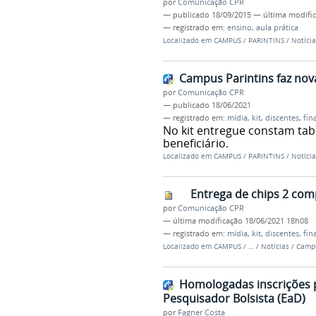
por
Comunicação CPR
—
publicado
18/09/2015
—
última modifi
— registrado em:
ensino
,
aula prática
Localizado em
CAMPUS
/
PARINTINS
/
Notícia
Campus Parintins faz nova
por
Comunicação CPR
—
publicado
18/06/2021
— registrado em:
mídia
,
kit
,
discentes
,
fin
No kit entregue constam tab
beneficiário.
Localizado em
CAMPUS
/
PARINTINS
/
Notícia
Entrega de chips 2 com
por
Comunicação CPR
—
última modificação
18/06/2021 18h08
— registrado em:
mídia
,
kit
,
discentes
,
fin
Localizado em
CAMPUS
/
…
/
Notícias
/
Campu
Homologadas inscrições p
Pesquisador Bolsista (EaD)
por
Fagner Costa