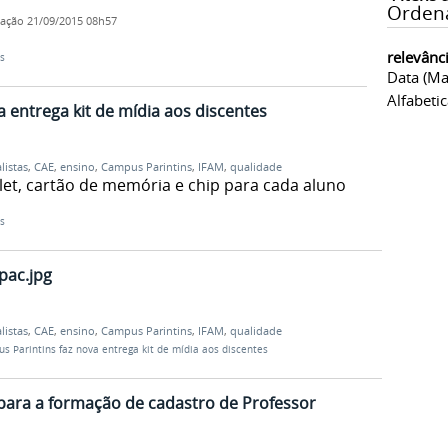
Orden
cação
21/09/2015 08h57
relevânc
s
Data (ma
Alfabeti
 entrega kit de mídia aos discentes
alistas
,
CAE
,
ensino
,
Campus Parintins
,
IFAM
,
qualidade
let, cartão de memória e chip para cada aluno
s
pac.jpg
alistas
,
CAE
,
ensino
,
Campus Parintins
,
IFAM
,
qualidade
s Parintins faz nova entrega kit de mídia aos discentes
ara a formação de cadastro de Professor