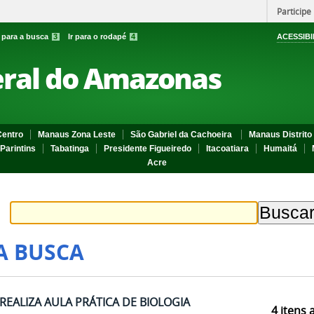
Participe
r para a busca
3
Ir para o rodapé
4
ACESSIBI
eral do Amazonas
entro
Manaus Zona Leste
São Gabriel da Cachoeira
Manaus Distrito 
Parintins
Tabatinga
Presidente Figueiredo
Itacoatiara
Humaitá
Acre
A BUSCA
REALIZA AULA PRÁTICA DE BIOLOGIA
4
itens 