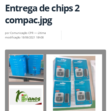
Entrega de chips 2
compac.jpg
por
Comunicação CPR
—
última
modificação
18/06/2021 18h08