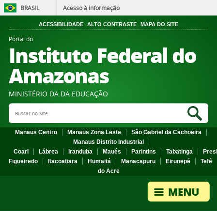
BRASIL
Acesso à informação
ACESSIBILIDADE
ALTO CONTRASTE
MAPA DO SITE
Portal do
Instituto Federal do
Amazonas
MINISTÉRIO DA DA EDUCAÇÃO
Search Site
Sea
Manaus Centro
Manaus Zona Leste
São Gabriel da Cachoeira
Manaus Distrito Industrial
Coari
Lábrea
Iranduba
Maués
Parintins
Tabatinga
Pres
Figueiredo
Itacoatiara
Humaitá
Manacapuru
Eirunepé
Tefé
do Acre