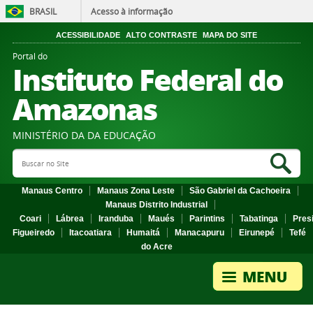
BRASIL
Acesso à informação
ACESSIBILIDADE
ALTO CONTRASTE
MAPA DO SITE
Portal do
Instituto Federal do
Amazonas
MINISTÉRIO DA DA EDUCAÇÃO
Search Site
Sea
Manaus Centro
Manaus Zona Leste
São Gabriel da Cachoeira
Manaus Distrito Industrial
Coari
Lábrea
Iranduba
Maués
Parintins
Tabatinga
Pres
Figueiredo
Itacoatiara
Humaitá
Manacapuru
Eirunepé
Tefé
do Acre