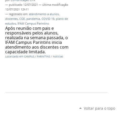
—
publicado
12/07/2021
—
última modificação
12/07/2021 12h11
— registrado em:
atendimento a alunos
,
discentes
,
CGE
,
pandemia
,
COVID 19
,
plano de
estudos
,
IFAM Campus Parintins
Após reunião com pais e
responsáveis pelos alunos,
realizada na semana passada, o
IFAM Campus Parintins inicia
atendimento aos discentes com
capacidade limitada.
Localizado em
CAMPUS
/
PARINTINS
/
Notícias
Voltar para o topo