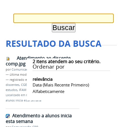
RESULTADO DA BUSCA
Atendimento ao discente
2
itens atendem ao seu critério.
comp.jpg
Ordenar por
por
Comunicação CPR
—
última modificação
12/07/2021 12h11
relevância
— registrado em:
atendimento a alunos
,
Data (mais Recente Primeiro)
discentes
,
CGE
,
pandemia
,
COVID 19
,
plano de
estudos
,
IFAM Campus Parintins
Alfabeticamente
Localizado em
CAMPUS
/
…
/
Notícias
/
Atendimento a
alunos inicia esta semana
Atendimento a alunos inicia
esta semana
por
Comunicação CPR