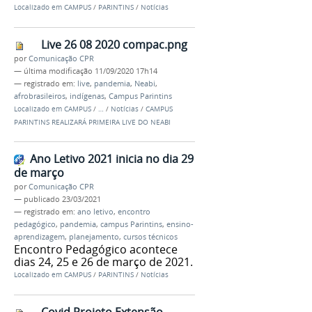
Localizado em
CAMPUS
/
PARINTINS
/
Notícias
Live 26 08 2020 compac.png
por
Comunicação CPR
—
última modificação
11/09/2020 17h14
— registrado em:
live
,
pandemia
,
Neabi
,
afrobrasileiros
,
indígenas
,
Campus Parintins
Localizado em
CAMPUS
/
…
/
Notícias
/
CAMPUS
PARINTINS REALIZARÁ PRIMEIRA LIVE DO NEABI
Ano Letivo 2021 inicia no dia 29
de março
por
Comunicação CPR
—
publicado
23/03/2021
— registrado em:
ano letivo
,
encontro
pedagógico
,
pandemia
,
campus Parintins
,
ensino-
aprendizagem
,
planejamento
,
cursos técnicos
Encontro Pedagógico acontece
dias 24, 25 e 26 de março de 2021.
Localizado em
CAMPUS
/
PARINTINS
/
Notícias