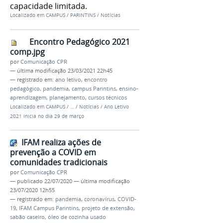
capacidade limitada.
Localizado em
CAMPUS
/
PARINTINS
/
Notícias
Encontro Pedagógico 2021
comp.jpg
por
Comunicação CPR
—
última modificação
23/03/2021 22h45
— registrado em:
ano letivo
,
encontro
pedagógico
,
pandemia
,
campus Parintins
,
ensino-
aprendizagem
,
planejamento
,
cursos técnicos
Localizado em
CAMPUS
/
…
/
Notícias
/
Ano Letivo
2021 inicia no dia 29 de março
IFAM realiza ações de
prevenção a COVID em
comunidades tradicionais
por
Comunicação CPR
—
publicado
22/07/2020
—
última modificação
23/07/2020 12h55
— registrado em:
pandemia
,
coronavírus
,
COVID-
19
,
IFAM Campus Parintins
,
projeto de extensão
,
sabão caseiro
,
óleo de cozinha usado