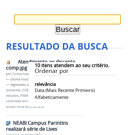
RESULTADO DA BUSCA
Atendimento ao discente
10
itens atendem ao seu critério.
comp.jpg
Ordenar por
por
Comunicação CPR
—
última modificação
12/07/2021 12h11
relevância
— registrado em:
atendimento a alunos
,
Data (mais Recente Primeiro)
discentes
,
CGE
,
pandemia
,
COVID 19
,
plano de
estudos
,
IFAM Campus Parintins
Alfabeticamente
Localizado em
CAMPUS
/
…
/
Notícias
/
Atendimento a
alunos inicia esta semana
NEABI Campus Parintins
realizará série de Lives
por
Comunicação CPR