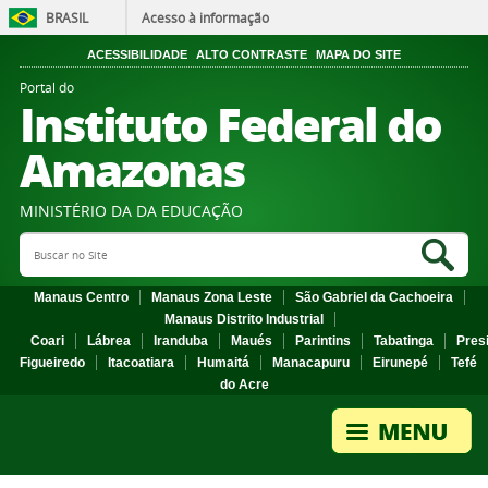
BRASIL
Acesso à informação
ACESSIBILIDADE
ALTO CONTRASTE
MAPA DO SITE
Portal do
Instituto Federal do
Amazonas
MINISTÉRIO DA DA EDUCAÇÃO
Search Site
Sea
Manaus Centro
Manaus Zona Leste
São Gabriel da Cachoeira
Manaus Distrito Industrial
Coari
Lábrea
Iranduba
Maués
Parintins
Tabatinga
Pres
Figueiredo
Itacoatiara
Humaitá
Manacapuru
Eirunepé
Tefé
do Acre