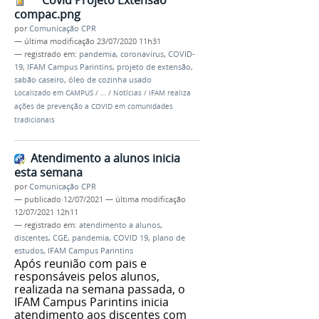
Covid Projeto Extensão
compac.png
por
Comunicação CPR
—
última modificação
23/07/2020 11h31
— registrado em:
pandemia
,
coronavírus
,
COVID-
19
,
IFAM Campus Parintins
,
projeto de extensão
,
sabão caseiro
,
óleo de cozinha usado
Localizado em
CAMPUS
/
…
/
Notícias
/
IFAM realiza
ações de prevenção a COVID em comunidades
tradicionais
Atendimento a alunos inicia
esta semana
por
Comunicação CPR
—
publicado
12/07/2021
—
última modificação
12/07/2021 12h11
— registrado em:
atendimento a alunos
,
discentes
,
CGE
,
pandemia
,
COVID 19
,
plano de
estudos
,
IFAM Campus Parintins
Após reunião com pais e
responsáveis pelos alunos,
realizada na semana passada, o
IFAM Campus Parintins inicia
atendimento aos discentes com