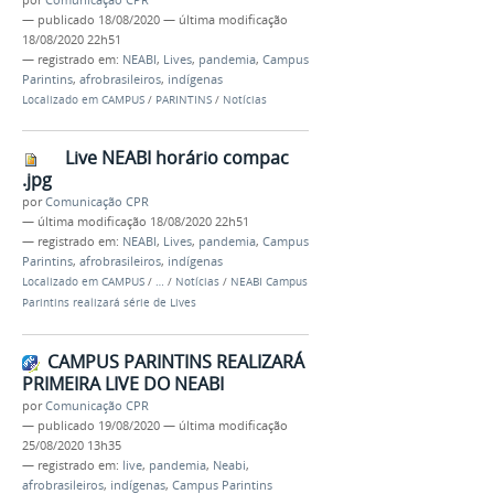
—
publicado
18/08/2020
—
última modificação
18/08/2020 22h51
— registrado em:
NEABI
,
Lives
,
pandemia
,
Campus
Parintins
,
afrobrasileiros
,
indígenas
Localizado em
CAMPUS
/
PARINTINS
/
Notícias
Live NEABI horário compac
.jpg
por
Comunicação CPR
—
última modificação
18/08/2020 22h51
— registrado em:
NEABI
,
Lives
,
pandemia
,
Campus
Parintins
,
afrobrasileiros
,
indígenas
Localizado em
CAMPUS
/
…
/
Notícias
/
NEABI Campus
Parintins realizará série de Lives
CAMPUS PARINTINS REALIZARÁ
PRIMEIRA LIVE DO NEABI
por
Comunicação CPR
—
publicado
19/08/2020
—
última modificação
25/08/2020 13h35
— registrado em:
live
,
pandemia
,
Neabi
,
afrobrasileiros
,
indígenas
,
Campus Parintins