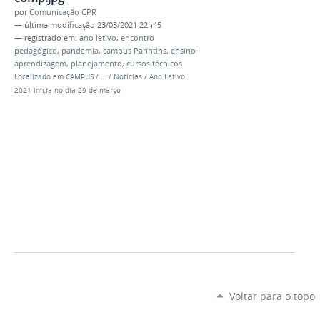
por
Comunicação CPR
—
última modificação
23/03/2021 22h45
— registrado em:
ano letivo
,
encontro
pedagógico
,
pandemia
,
campus Parintins
,
ensino-
aprendizagem
,
planejamento
,
cursos técnicos
Localizado em
CAMPUS
/
…
/
Notícias
/
Ano Letivo
2021 inicia no dia 29 de março
Voltar para o topo