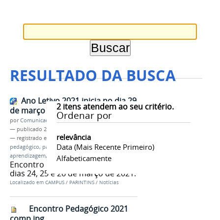
RESULTADO DA BUSCA
Ano Letivo 2021 inicia no dia 29
2
itens atendem ao seu critério.
de março
Ordenar por
por
Comunicação CPR
—
publicado
23/03/2021
relevância
— registrado em:
ano letivo
,
encontro
Data (mais Recente Primeiro)
pedagógico
,
pandemia
,
campus Parintins
,
ensino-
aprendizagem
,
planejamento
,
cursos técnicos
Alfabeticamente
Encontro Pedagógico acontece
dias 24, 25 e 26 de março de 2021.
Localizado em
CAMPUS
/
PARINTINS
/
Notícias
Encontro Pedagógico 2021
comp.jpg