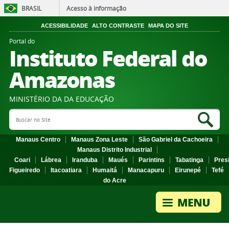
BRASIL
Acesso à informação
ACESSIBILIDADE
ALTO CONTRASTE
MAPA DO SITE
Portal do
Instituto Federal do
Amazonas
MINISTÉRIO DA DA EDUCAÇÃO
Search Site
Sea
Manaus Centro
Manaus Zona Leste
São Gabriel da Cachoeira
Manaus Distrito Industrial
Coari
Lábrea
Iranduba
Maués
Parintins
Tabatinga
Pres
Figueiredo
Itacoatiara
Humaitá
Manacapuru
Eirunepé
Tefé
do Acre