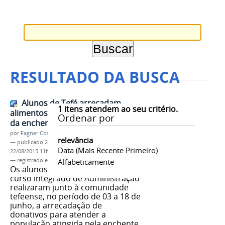
RESULTADO DA BUSCA
Alunos de Tefé arrecadam
1
itens atendem ao seu critério.
alimentos e doam para as vítimas
Ordenar por
da enchente
por
Fagner Costa
relevância
—
publicado
22/08/2015
—
última modificação
Data (mais Recente Primeiro)
22/08/2015 11h30
— registrado em:
Tefé
Alfabeticamente
,
Cidadania
,
IFAM
Os alunos do primeiro ano do
curso integrado de Administração
realizaram junto à comunidade
tefeense, no período de 03 a 18 de
junho, a arrecadação de
donativos para atender a
população atingida pela enchente