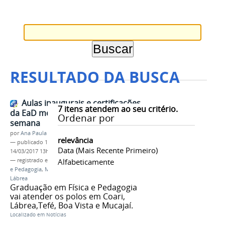
RESULTADO DA BUSCA
Aulas inaugurais e certificações
7
itens atendem ao seu critério.
da EaD movimentam fim de
Ordenar por
semana
por
Ana Paula Batista
relevância
—
publicado
13/03/2017
—
última modificação
Data (mais Recente Primeiro)
14/03/2017 13h30
— registrado em:
EaD
Alfabeticamente
,
PROEN
,
Licenciaturas Física
e Pedagogia
,
Mucajaí
,
Boa Vista
,
Coari
,
Tefé
,
Lábrea
Graduação em Física e Pedagogia
vai atender os polos em Coari,
Lábrea,Tefé, Boa Vista e Mucajaí.
Localizado em
Notícias