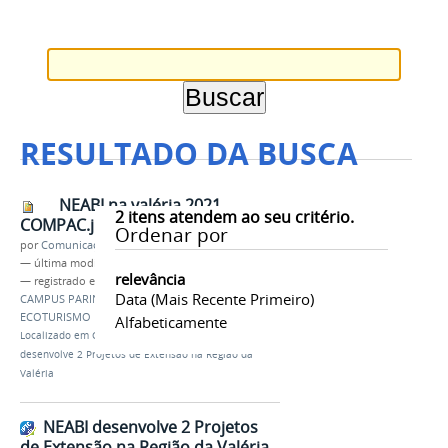
RESULTADO DA BUSCA
NEABI na valéria 2021
2
itens atendem ao seu critério.
COMPAC.jpg
Ordenar por
por
Comunicação CPR
—
última modificação
22/11/2021 23h01
relevância
— registrado em:
EXTENSÃO
,
NEABI
,
IFAM
,
Data (mais Recente Primeiro)
CAMPUS PARINTINS
,
VALÉRIA
,
PROEX
,
HORTA
,
ECOTURISMO
Alfabeticamente
Localizado em
CAMPUS
/
…
/
Notícias
/
NEABI
desenvolve 2 Projetos de Extensão na Região da
Valéria
NEABI desenvolve 2 Projetos
de Extensão na Região da Valéria