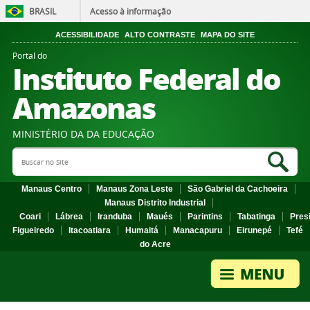
BRASIL
Acesso à informação
ACESSIBILIDADE
ALTO CONTRASTE
MAPA DO SITE
Portal do
Instituto Federal do
Amazonas
MINISTÉRIO DA DA EDUCAÇÃO
Search Site
Sea
Manaus Centro
Manaus Zona Leste
São Gabriel da Cachoeira
Manaus Distrito Industrial
Coari
Lábrea
Iranduba
Maués
Parintins
Tabatinga
Pres
Figueiredo
Itacoatiara
Humaitá
Manacapuru
Eirunepé
Tefé
do Acre