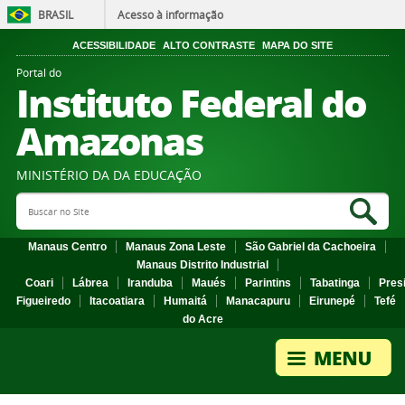
BRASIL
Acesso à informação
ACESSIBILIDADE
ALTO CONTRASTE
MAPA DO SITE
Portal do
Instituto Federal do
Amazonas
MINISTÉRIO DA DA EDUCAÇÃO
Search Site
Sea
Manaus Centro
Manaus Zona Leste
São Gabriel da Cachoeira
Manaus Distrito Industrial
Coari
Lábrea
Iranduba
Maués
Parintins
Tabatinga
Pres
Figueiredo
Itacoatiara
Humaitá
Manacapuru
Eirunepé
Tefé
do Acre