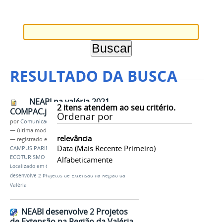
RESULTADO DA BUSCA
NEABI na valéria 2021
2
itens atendem ao seu critério.
COMPAC.jpg
Ordenar por
por
Comunicação CPR
—
última modificação
22/11/2021 23h01
relevância
— registrado em:
EXTENSÃO
,
NEABI
,
IFAM
,
Data (mais Recente Primeiro)
CAMPUS PARINTINS
,
VALÉRIA
,
PROEX
,
HORTA
,
ECOTURISMO
Alfabeticamente
Localizado em
CAMPUS
/
…
/
Notícias
/
NEABI
desenvolve 2 Projetos de Extensão na Região da
Valéria
NEABI desenvolve 2 Projetos
de Extensão na Região da Valéria