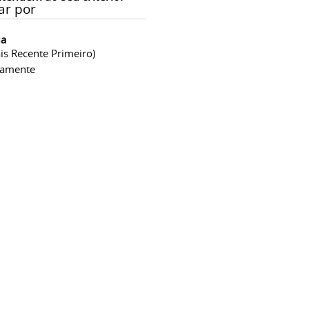
ar por
ia
is Recente Primeiro)
camente