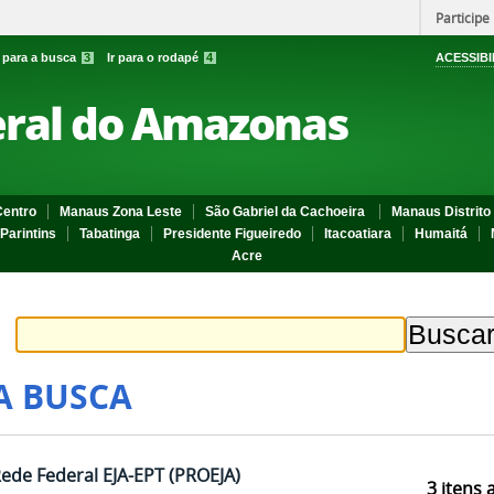
Participe
r para a busca
3
Ir para o rodapé
4
ACESSIBI
eral do Amazonas
entro
Manaus Zona Leste
São Gabriel da Cachoeira
Manaus Distrito 
Parintins
Tabatinga
Presidente Figueiredo
Itacoatiara
Humaitá
Acre
A BUSCA
Rede Federal EJA-EPT (PROEJA)
3
itens 