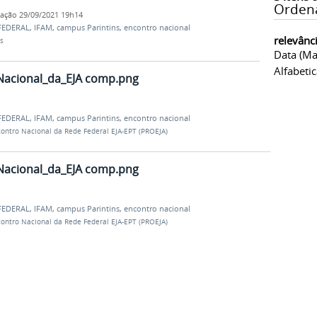
Orden
cação
29/09/2021 19h14
FEDERAL
,
IFAM
,
campus Parintins
,
encontro nacional
relevânc
s
Data (ma
Alfabeti
Nacional_da_EJA comp.png
FEDERAL
,
IFAM
,
campus Parintins
,
encontro nacional
contro Nacional da Rede Federal EJA-EPT (PROEJA)
Nacional_da_EJA comp.png
FEDERAL
,
IFAM
,
campus Parintins
,
encontro nacional
contro Nacional da Rede Federal EJA-EPT (PROEJA)