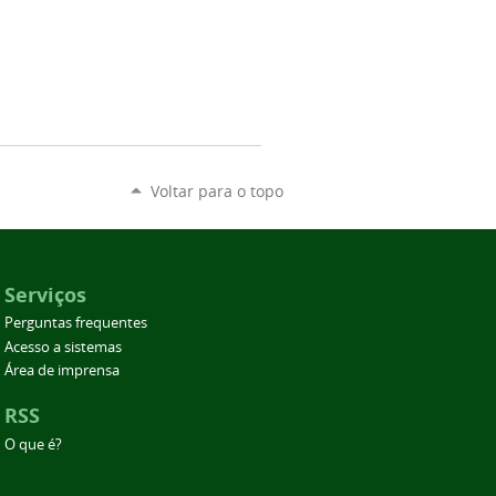
Voltar para o topo
Serviços
Perguntas frequentes
Acesso a sistemas
Área de imprensa
RSS
O que é?