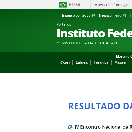
BRASIL
Acesso à informação
Ir para o conteúdo
1
Ir para o menu
2
I
Portal do
Instituto Fed
MINISTÉRIO DA DA EDUCAÇÃO
Manaus C
Coari
Lábrea
Iranduba
Maués
RESULTADO D
IV Encontro Nacional da 