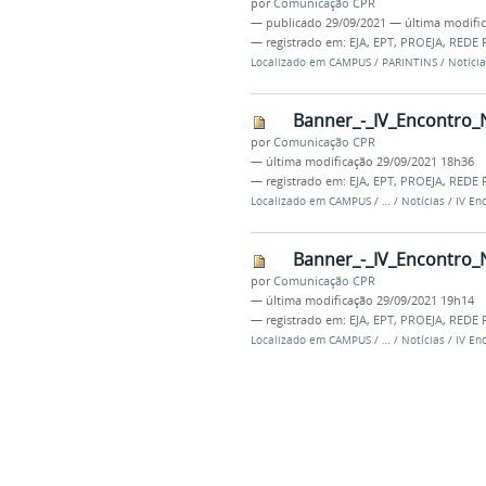
por
Comunicação CPR
—
publicado
29/09/2021
—
última modifi
— registrado em:
EJA
,
EPT
,
PROEJA
,
REDE 
Localizado em
CAMPUS
/
PARINTINS
/
Notícia
Banner_-_IV_Encontro_
por
Comunicação CPR
—
última modificação
29/09/2021 18h36
— registrado em:
EJA
,
EPT
,
PROEJA
,
REDE 
Localizado em
CAMPUS
/
…
/
Notícias
/
IV En
Banner_-_IV_Encontro_
por
Comunicação CPR
—
última modificação
29/09/2021 19h14
— registrado em:
EJA
,
EPT
,
PROEJA
,
REDE 
Localizado em
CAMPUS
/
…
/
Notícias
/
IV En