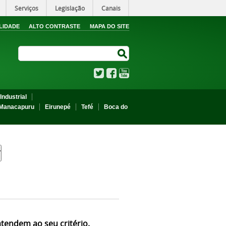
Serviços
Legislação
Canais
LIDADE
ALTO CONTRASTE
MAPA DO SITE
Search Site
Search Site
Twitter
Facebook
YouTube
Industrial
Manacapuru
Eirunepé
Tefé
Boca do
atendem ao seu critério.