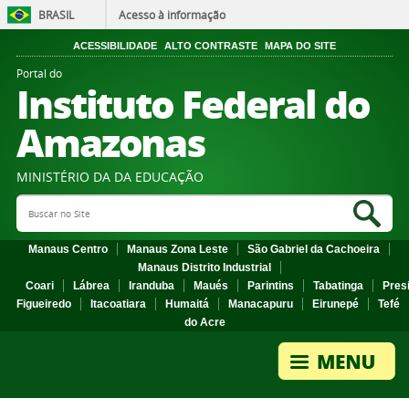
BRASIL
Acesso à informação
ACESSIBILIDADE
ALTO CONTRASTE
MAPA DO SITE
Portal do
Instituto Federal do
Amazonas
MINISTÉRIO DA DA EDUCAÇÃO
Search Site
Sea
Manaus Centro
Manaus Zona Leste
São Gabriel da Cachoeira
Manaus Distrito Industrial
Coari
Lábrea
Iranduba
Maués
Parintins
Tabatinga
Pres
Figueiredo
Itacoatiara
Humaitá
Manacapuru
Eirunepé
Tefé
do Acre