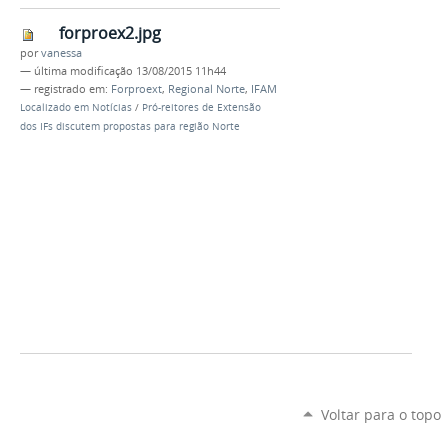
forproex2.jpg
por
vanessa
—
última modificação
13/08/2015 11h44
— registrado em:
Forproext
,
Regional Norte
,
IFAM
Localizado em
Notícias
/
Pró-reitores de Extensão
dos IFs discutem propostas para região Norte
Voltar para o topo