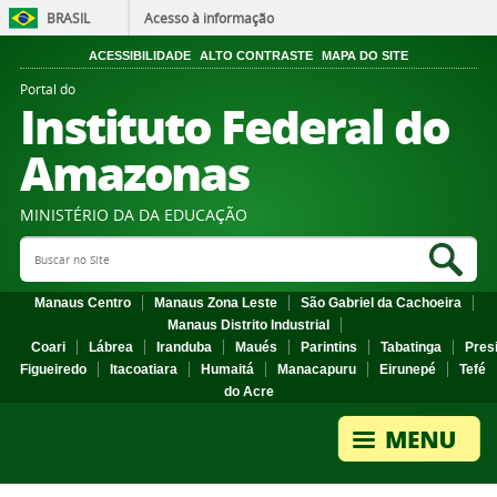
BRASIL
Acesso à informação
ACESSIBILIDADE
ALTO CONTRASTE
MAPA DO SITE
Portal do
Instituto Federal do
Amazonas
MINISTÉRIO DA DA EDUCAÇÃO
Search Site
Sea
Manaus Centro
Manaus Zona Leste
São Gabriel da Cachoeira
Manaus Distrito Industrial
Coari
Lábrea
Iranduba
Maués
Parintins
Tabatinga
Pres
Figueiredo
Itacoatiara
Humaitá
Manacapuru
Eirunepé
Tefé
do Acre