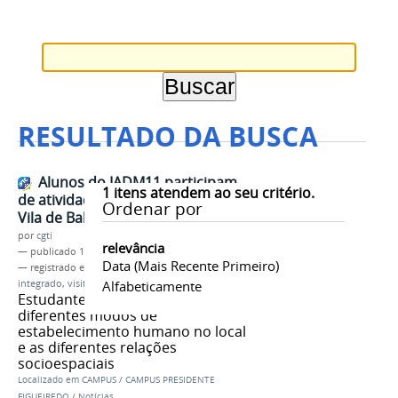
RESULTADO DA BUSCA
Alunos do IADM11 participam
1
itens atendem ao seu critério.
de atividade técnica de História na
Ordenar por
Vila de Balbina
por
cgti
relevância
—
publicado
19/09/2015
Data (mais Recente Primeiro)
— registrado em:
Administração
,
ensino médio
integrado
,
visita técnica
Alfabeticamente
,
Vila de Balbina
,
História
Estudantes relacionaram
diferentes modos de
estabelecimento humano no local
e as diferentes relações
socioespaciais
Localizado em
CAMPUS
/
CAMPUS PRESIDENTE
FIGUEIREDO
/
Notícias