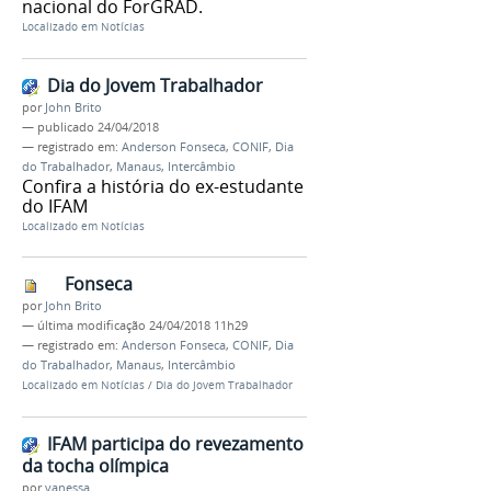
nacional do ForGRAD.
Localizado em
Notícias
Dia do Jovem Trabalhador
por
John Brito
—
publicado
24/04/2018
— registrado em:
Anderson Fonseca
,
CONIF
,
Dia
do Trabalhador
,
Manaus
,
Intercâmbio
Confira a história do ex-estudante
do IFAM
Localizado em
Notícias
Fonseca
por
John Brito
—
última modificação
24/04/2018 11h29
— registrado em:
Anderson Fonseca
,
CONIF
,
Dia
do Trabalhador
,
Manaus
,
Intercâmbio
Localizado em
Notícias
/
Dia do Jovem Trabalhador
IFAM participa do revezamento
da tocha olímpica
por
vanessa