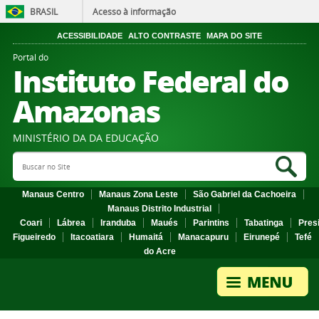
BRASIL
Acesso à informação
ACESSIBILIDADE
ALTO CONTRASTE
MAPA DO SITE
Portal do
Instituto Federal do
Amazonas
MINISTÉRIO DA DA EDUCAÇÃO
Search Site
Sea
Manaus Centro
Manaus Zona Leste
São Gabriel da Cachoeira
Manaus Distrito Industrial
Coari
Lábrea
Iranduba
Maués
Parintins
Tabatinga
Pres
Figueiredo
Itacoatiara
Humaitá
Manacapuru
Eirunepé
Tefé
do Acre