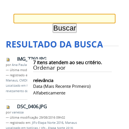
RESULTADO DA BUSCA
IMG_7760.JPG
7
itens atendem ao seu critério.
por
Ana Paula Batista
Ordenar por
—
última modificação
19/06/2016 10h46
— registrado em:
Tocha Olímpica
,
Revezamento
,
relevância
Manaus
,
CMDI
Data (mais Recente Primeiro)
Localizado em
Notícias
/
IFAM participa do
revezamento da tocha olímpica
Alfabeticamente
DSC_0406.JPG
por
vanessa
—
última modificação
29/08/2016 09h02
— registrado em:
JIFs-Etapa Norte 2016
,
Manaus
Localizado em
Notícias
/
JIFs - Etapa Norte 2016: