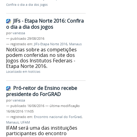
Confira o dia a dia dos jogos
JIFs - Etapa Norte 2016: Confira
o dia a dia dos jogos
por
vanessa
—
publicado
29/08/2016
— registrado em:
JIFs-Etapa Norte 2016
,
Manaus
Notícias sobre as competições
podem conferidas no site dos
Jogos dos Institutos Federais -
Etapa Norte 2016.
Localizado em
Notícias
Pró-reitor de Ensino recebe
presidente do ForGRAD
por
vanessa
—
publicado
16/06/2016
—
última modificação
16/06/2016 11h05
— registrado em:
Encontro nacional do ForGrad
,
Manaus
,
UFAM
IFAM será uma das instituições
participantes do encontro