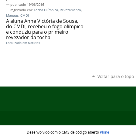
—
publicado
19/06/2016
— registrado em:
Tocha Olímpica
,
Revezamento
,
Manaus
,
CMDI
A aluna Anne Victória de Sousa,
do CMDI, recebeu o fogo olímpico
e conduziu para o primeiro
revezador da tocha.
Localizado em
Notícias
Voltar para o topo
Desenvolvido com o CMS de código aberto
Plone