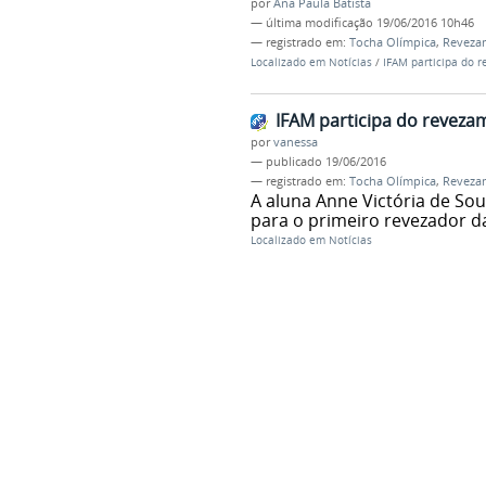
por
Ana Paula Batista
—
última modificação
19/06/2016 10h46
— registrado em:
Tocha Olímpica
,
Reveza
Localizado em
Notícias
/
IFAM participa do 
IFAM participa do reveza
por
vanessa
—
publicado
19/06/2016
— registrado em:
Tocha Olímpica
,
Reveza
A aluna Anne Victória de So
para o primeiro revezador d
Localizado em
Notícias