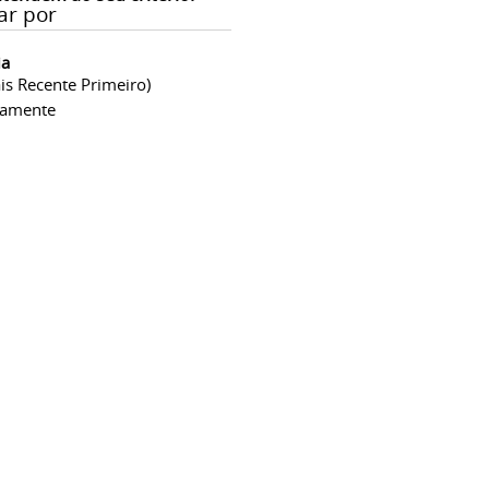
ar por
ia
is Recente Primeiro)
camente