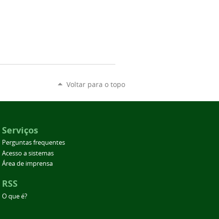
Voltar para o topo
Serviços
Perguntas frequentes
Acesso a sistemas
Área de imprensa
RSS
O que é?