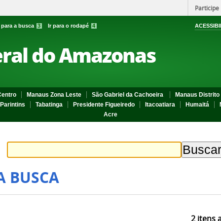
Participe
r para a busca
3
Ir para o rodapé
4
ACESSIBI
eral do Amazonas
entro
Manaus Zona Leste
São Gabriel da Cachoeira
Manaus Distrito 
Parintins
Tabatinga
Presidente Figueiredo
Itacoatiara
Humaitá
Acre
A BUSCA
2
itens 