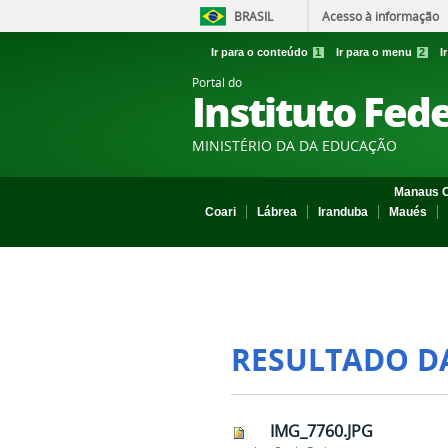
BRASIL
Acesso à informação
Ir para o conteúdo
1
Ir para o menu
2
I
Portal do
Instituto Fed
MINISTÉRIO DA DA EDUCAÇÃO
Manaus C
Coari
Lábrea
Iranduba
Maués
RESULTADO D
IMG_7760.JPG