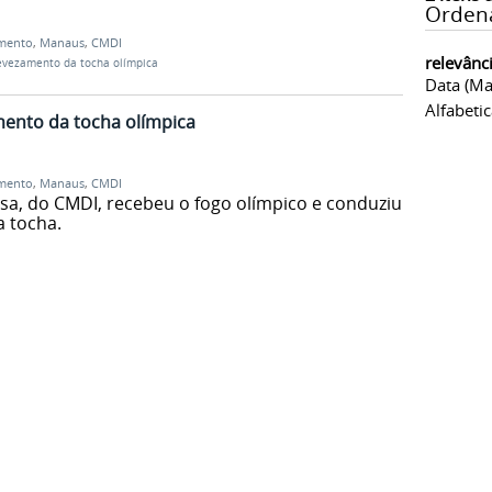
Orden
mento
,
Manaus
,
CMDI
relevânc
revezamento da tocha olímpica
Data (ma
Alfabeti
mento da tocha olímpica
mento
,
Manaus
,
CMDI
usa, do CMDI, recebeu o fogo olímpico e conduziu
a tocha.