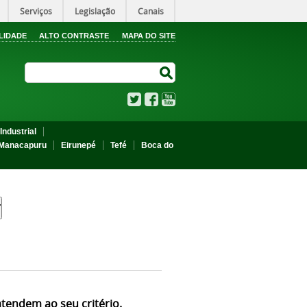
Serviços
Legislação
Canais
LIDADE
ALTO CONTRASTE
MAPA DO SITE
Search Site
Search Site
Twitter
Facebook
YouTube
Industrial
Manacapuru
Eirunepé
Tefé
Boca do
atendem ao seu critério.