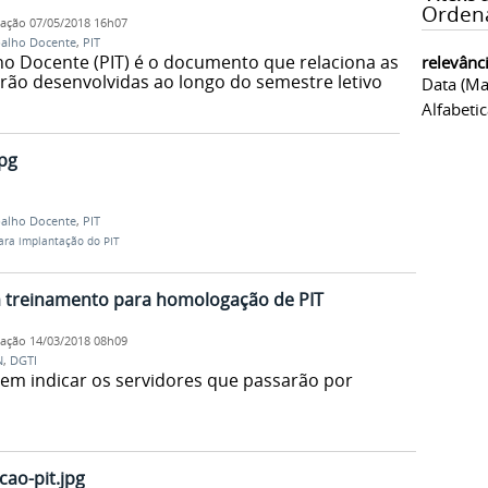
Orden
cação
07/05/2018 16h07
balho Docente
,
PIT
lho Docente (PIT) é o documento que relaciona as
relevânc
erão desenvolvidas ao longo do semestre letivo
Data (ma
Alfabeti
jpg
balho Docente
,
PIT
ara implantação do PIT
treinamento para homologação de PIT
cação
14/03/2018 08h09
N
,
DGTI
em indicar os servidores que passarão por
ao-pit.jpg