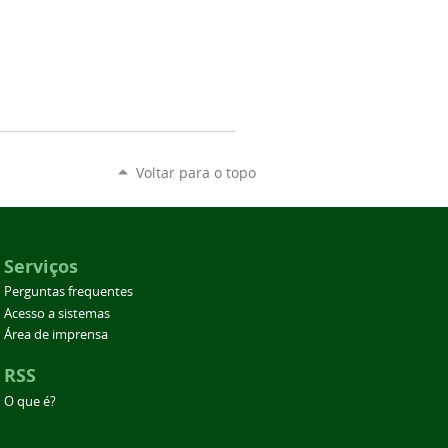
Voltar para o topo
Serviços
Perguntas frequentes
Acesso a sistemas
Área de imprensa
RSS
O que é?