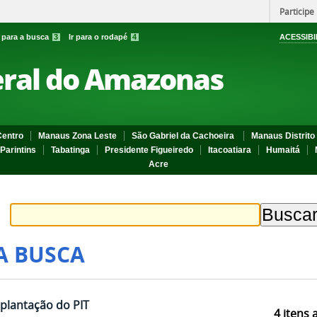
Participe
r para a busca
3
Ir para o rodapé
4
ACESSIBI
eral do Amazonas
entro
Manaus Zona Leste
São Gabriel da Cachoeira
Manaus Distrito 
Parintins
Tabatinga
Presidente Figueiredo
Itacoatiara
Humaitá
Acre
A BUSCA
plantação do PIT
4
itens 