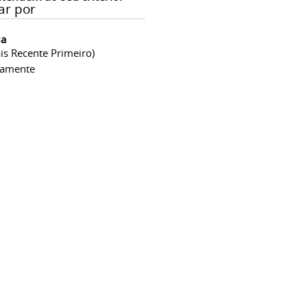
ar por
ia
is Recente Primeiro)
camente