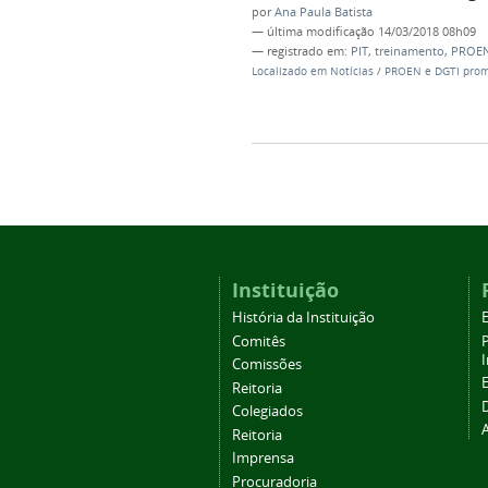
por
Ana Paula Batista
—
última modificação
14/03/2018 08h09
— registrado em:
PIT
,
treinamento
,
PROE
Localizado em
Notícias
/
PROEN e DGTI prom
Instituição
História da Instituição
Comitês
Comissões
Reitoria
Colegiados
Reitoria
Imprensa
Procuradoria