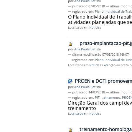
por
Ana Paula Batista
—
publicado
07/05/2018
—
última modifi
— registrado em:
Plano Individual de Tra
O Plano Individual de Traba
atividades planejadas que s
Localizado em
Notícias
prazo-implantacao-pit.
por
Ana Paula Batista
—
última modificação
07/05/2018 16h07
— registrado em:
Plano Individual de Tra
Localizado em
Notícias
/
Atenção ao prazo p
PROEN e DGTI promovem 
por
Ana Paula Batista
—
publicado
14/03/2018
—
última modifi
— registrado em:
PIT
,
treinamento
,
PROE
Direção Geral dos campi dev
treinamento
Localizado em
Notícias
treinamento-homologac