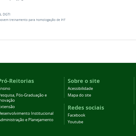
N
,
DGTI
ovem treinamento para homologação de PIT
Pró-Reitorias
Sobre o site
Ensino
Acessibilidade
Pesquisa, Pós-Graduação e
Mapa do site
Inovação
Redes sociais
Extensão
Desenvolvimento Institucional
Facebook
Administração e Planejamento
Youtube