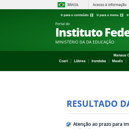
BRASIL
Acesso à informação
Ir para o conteúdo
1
Ir para o menu
2
I
Portal do
Instituto Fed
MINISTÉRIO DA DA EDUCAÇÃO
Manaus C
Coari
Lábrea
Iranduba
Maués
RESULTADO D
Atenção ao prazo para im