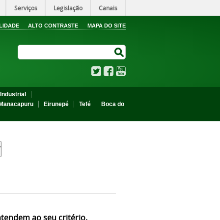
Serviços
Legislação
Canais
LIDADE
ALTO CONTRASTE
MAPA DO SITE
Search Site
Search Site
Twitter
Facebook
YouTube
Industrial
Manacapuru
Eirunepé
Tefé
Boca do
atendem ao seu critério.