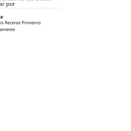
ar por
ia
is Recente Primeiro)
camente