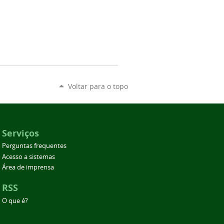
Voltar para o topo
Serviços
Perguntas frequentes
Acesso a sistemas
Área de imprensa
RSS
O que é?