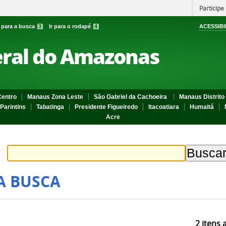
Participe
r para a busca
3
Ir para o rodapé
4
ACESSIBI
eral do Amazonas
entro
Manaus Zona Leste
São Gabriel da Cachoeira
Manaus Distrito 
Parintins
Tabatinga
Presidente Figueiredo
Itacoatiara
Humaitá
Acre
A BUSCA
2
itens 