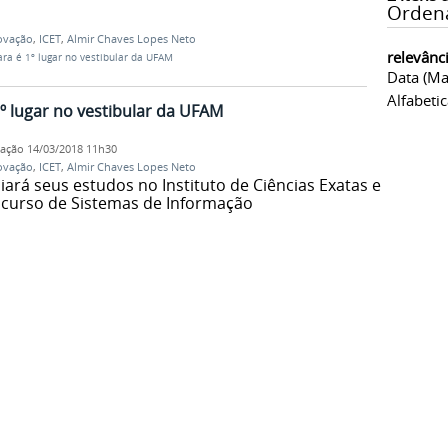
Orden
ovação
,
ICET
,
Almir Chaves Lopes Neto
relevânc
ara é 1º lugar no vestibular da UFAM
Data (ma
Alfabeti
1º lugar no vestibular da UFAM
cação
14/03/2018 11h30
ovação
,
ICET
,
Almir Chaves Lopes Neto
iará seus estudos no Instituto de Ciências Exatas e
o curso de Sistemas de Informação