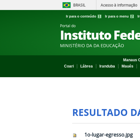
BRASIL
Acesso à informação
Ir para o conteúdo
1
Ir para o menu
2
I
Portal do
Instituto Fed
MINISTÉRIO DA DA EDUCAÇÃO
Manaus C
Coari
Lábrea
Iranduba
Maués
RESULTADO D
1o-lugar-egresso.jpg