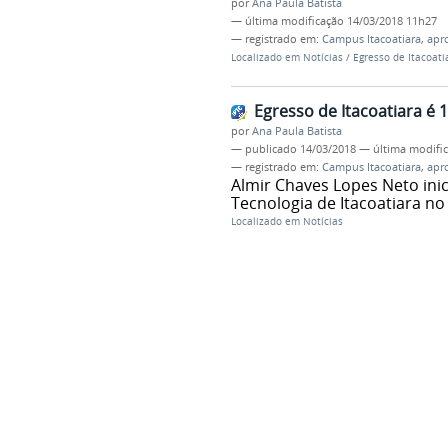
por
Ana Paula Batista
—
última modificação
14/03/2018 11h27
— registrado em:
Campus Itacoatiara
,
apr
Localizado em
Notícias
/
Egresso de Itacoati
Egresso de Itacoatiara é 
por
Ana Paula Batista
—
publicado
14/03/2018
—
última modifi
— registrado em:
Campus Itacoatiara
,
apr
Almir Chaves Lopes Neto inic
Tecnologia de Itacoatiara n
Localizado em
Notícias