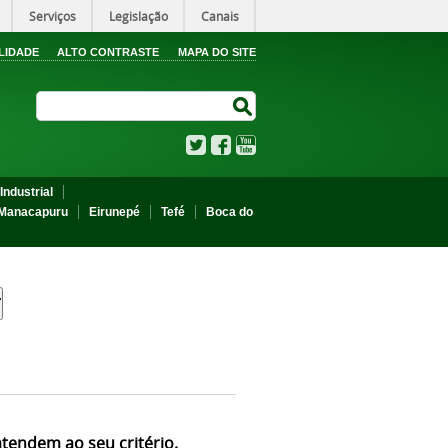
Serviços
Legislação
Canais
LIDADE
ALTO CONTRASTE
MAPA DO SITE
Search Site
Search Site
Twitter
Facebook
YouTube
Industrial
Manacapuru
Eirunepé
Tefé
Boca do
atendem ao seu critério.