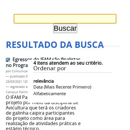
RESULTADO DA BUSCA
Egressos do IFAM são finalistas
4
itens atendem ao seu critério.
no Programa CNA Jovem
Ordenar por
por
Comunicação CPR
—
publicado
04/02/2021
—
última modificação
relevância
23/03/2021 12h43
Data (mais Recente Primeiro)
— registrado em:
egressos
,
cursos técnicos
,
Campus Parintins
,
Agropecuária
,
finalistas
Alfabeticamente
O IFAM Parintins será parceiro no
projeto por meio da disciplina de
Avicultura que terá os criadores
de galinha caipira participantes
do projeto como área para
realização de atividades práticas e
estágio técnico.