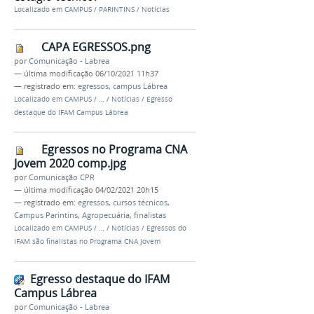
Localizado em
CAMPUS
/
PARINTINS
/
Notícias
CAPA EGRESSOS.png
por
Comunicação - Labrea
—
última modificação
06/10/2021 11h37
— registrado em:
egressos
,
campus Lábrea
Localizado em
CAMPUS
/
…
/
Notícias
/
Egresso
destaque do IFAM Campus Lábrea
Egressos no Programa CNA
Jovem 2020 comp.jpg
por
Comunicação CPR
—
última modificação
04/02/2021 20h15
— registrado em:
egressos
,
cursos técnicos
,
Campus Parintins
,
Agropecuária
,
finalistas
Localizado em
CAMPUS
/
…
/
Notícias
/
Egressos do
IFAM são finalistas no Programa CNA Jovem
Egresso destaque do IFAM
Campus Lábrea
por
Comunicação - Labrea