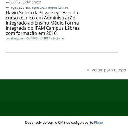
—
publicado
06/10/2021
— registrado em:
egressos
,
campus Lábrea
Flavio Souza da Silva é egresso do
curso técnico em Administração
Integrado ao Ensino Médio Forma
Integrada do IFAM Campus Lábrea
com formação em 2016.
Localizado em
CAMPUS
/
LABREA
/
Notícias
Voltar para o topo
Desenvolvido com o CMS de código aberto
Plone