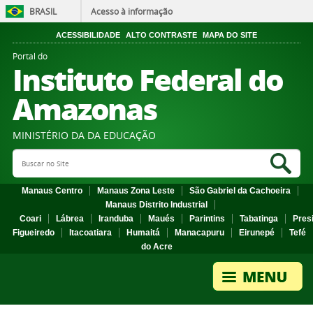
BRASIL
Acesso à informação
ACESSIBILIDADE
ALTO CONTRASTE
MAPA DO SITE
Portal do
Instituto Federal do
Amazonas
MINISTÉRIO DA DA EDUCAÇÃO
Search Site
Sea
Manaus Centro
Manaus Zona Leste
São Gabriel da Cachoeira
Manaus Distrito Industrial
Coari
Lábrea
Iranduba
Maués
Parintins
Tabatinga
Pres
Figueiredo
Itacoatiara
Humaitá
Manacapuru
Eirunepé
Tefé
do Acre