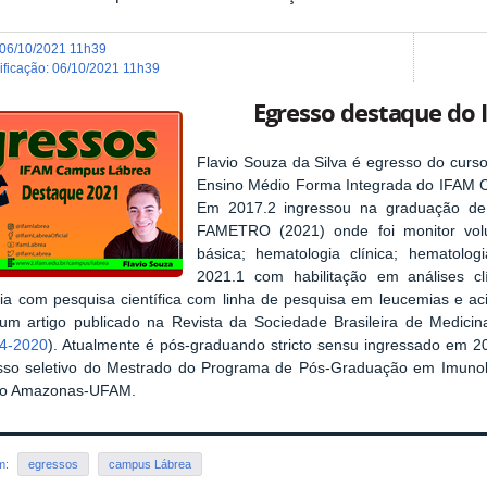
06/10/2021 11h39
dificação
:
06/10/2021 11h39
Egresso destaque do
Flavio Souza da Silva é egresso do curs
Ensino Médio Forma Integrada do IFAM
Em 2017.2 ingressou na graduação de B
FAMETRO (2021) onde foi monitor volun
básica; hematologia clínica; hematol
2021.1 com habilitação em análises cl
ia com pesquisa científica com linha de pesquisa em leucemias e aci
um artigo publicado na Revista da Sociedade Brasileira de Medicina
4-2020
). Atualmente é pós-graduando stricto sensu ingressado em 2
sso seletivo do Mestrado do Programa de Pós-Graduação em Imunolo
do Amazonas-UFAM.
em:
egressos
campus Lábrea