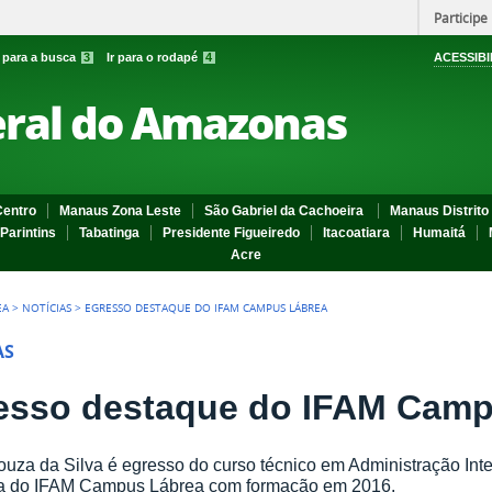
Participe
r para a busca
3
Ir para o rodapé
4
ACESSIBI
eral do Amazonas
entro
Manaus Zona Leste
São Gabriel da Cachoeira
Manaus Distrito 
Parintins
Tabatinga
Presidente Figueiredo
Itacoatiara
Humaitá
Acre
EA
>
NOTÍCIAS
>
EGRESSO DESTAQUE DO IFAM CAMPUS LÁBREA
AS
esso destaque do IFAM Camp
ouza da Silva é egresso do curso técnico em Administração In
da do IFAM Campus Lábrea com formação em 2016.