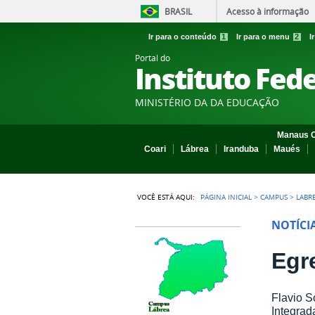
BRASIL
Acesso à informação
Ir para o conteúdo
1
Ir para o menu
2
I
Portal do
Instituto Fed
MINISTÉRIO DA DA EDUCAÇÃO
Manaus C
Coari
Lábrea
Iranduba
Maués
VOCÊ ESTÁ AQUI:
PÁGINA INICIAL
>
CAMPUS
>
LABR
NOTÍCI
Egr
Flavio S
Integra