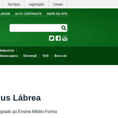
Serviços
Legislação
Canais
LIDADE
ALTO CONTRASTE
MAPA DO SITE
Search Site
Search Site
Twitter
Facebook
YouTube
Industrial
Manacapuru
Eirunepé
Tefé
Boca do
us Lábrea
tegrado ao Ensino Médio Forma