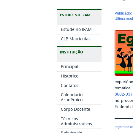
publicado
:
ESTUDE NO IFAM
última mo
Estude no IFAM
CLB Matrículas
INSTITUIÇÃO
Principal
Histórico
experiênc
Contatos
temática 
Calendário
8682-037
Acadêmico
no proce
Federal 
Corpo Docente
Técnicos
Administrativos
registrado 
Boletim de