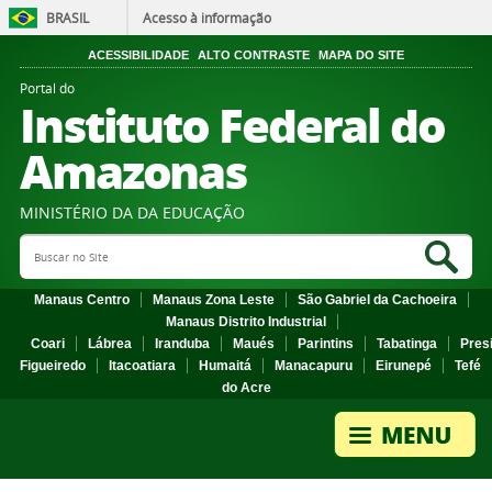
BRASIL
Acesso à informação
ACESSIBILIDADE
ALTO CONTRASTE
MAPA DO SITE
Portal do
Instituto Federal do
Amazonas
MINISTÉRIO DA DA EDUCAÇÃO
Search Site
Sea
Manaus Centro
Manaus Zona Leste
São Gabriel da Cachoeira
Manaus Distrito Industrial
Coari
Lábrea
Iranduba
Maués
Parintins
Tabatinga
Pres
Figueiredo
Itacoatiara
Humaitá
Manacapuru
Eirunepé
Tefé
do Acre