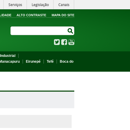
Serviços
Legislação
Canais
LIDADE
ALTO CONTRASTE
MAPA DO SITE
Search Site
Search Site
Twitter
Facebook
YouTube
Industrial
Manacapuru
Eirunepé
Tefé
Boca do