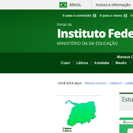
BRASIL
Acesso à informação
Ir para o conteúdo
1
Ir para o menu
2
I
Portal do
Instituto Fed
MINISTÉRIO DA DA EDUCAÇÃO
Manaus C
Coari
Lábrea
Iranduba
Maués
VOCÊ ESTÁ AQUI:
PÁGINA INICIAL
>
CAMPUS
>
LABR
Estu