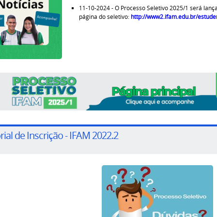
11-10-2024 - O Processo Seletivo 2025/1 será lan
página do seletivo:
http://www2.ifam.edu.br/estude
rial de Inscrição - IFAM 2022.2