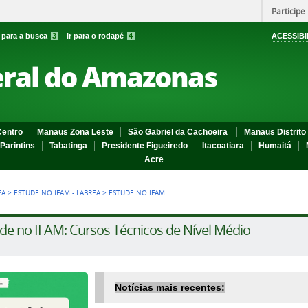
Participe
r para a busca
3
Ir para o rodapé
4
ACESSIBI
eral do Amazonas
entro
Manaus Zona Leste
São Gabriel da Cachoeira
Manaus Distrito 
Parintins
Tabatinga
Presidente Figueiredo
Itacoatiara
Humaitá
Acre
EA
>
ESTUDE NO IFAM - LABREA
>
ESTUDE NO IFAM
de no IFAM: Cursos Técnicos de Nível Médio
Notícias mais recentes: