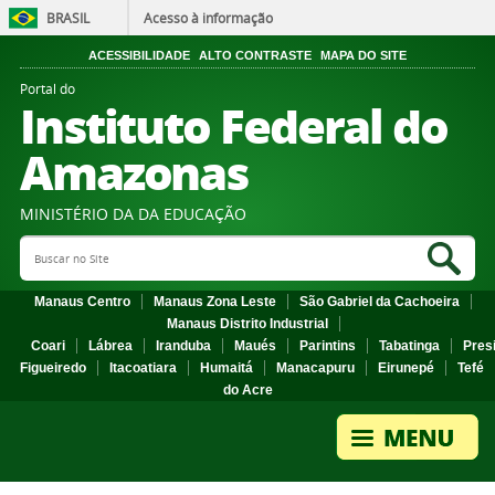
BRASIL
Acesso à informação
ACESSIBILIDADE
ALTO CONTRASTE
MAPA DO SITE
Portal do
Instituto Federal do
Amazonas
MINISTÉRIO DA DA EDUCAÇÃO
Search Site
Sea
Manaus Centro
Manaus Zona Leste
São Gabriel da Cachoeira
Manaus Distrito Industrial
Coari
Lábrea
Iranduba
Maués
Parintins
Tabatinga
Pres
Figueiredo
Itacoatiara
Humaitá
Manacapuru
Eirunepé
Tefé
do Acre