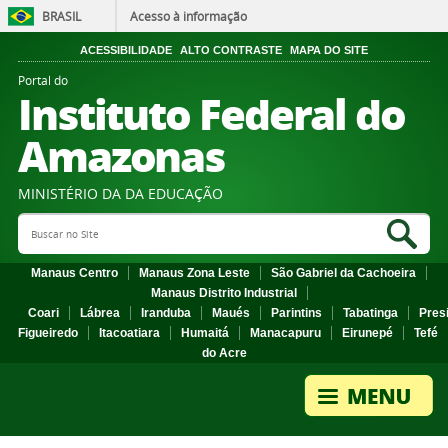
BRASIL
Acesso à informação
ACESSIBILIDADE
ALTO CONTRASTE
MAPA DO SITE
Portal do
Instituto Federal do
Amazonas
MINISTÉRIO DA DA EDUCAÇÃO
Search Site
Sea
Manaus Centro
Manaus Zona Leste
São Gabriel da Cachoeira
Manaus Distrito Industrial
Coari
Lábrea
Iranduba
Maués
Parintins
Tabatinga
Pres
Figueiredo
Itacoatiara
Humaitá
Manacapuru
Eirunepé
Tefé
do Acre