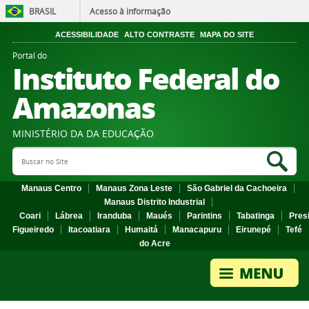
BRASIL
Acesso à informação
ACESSIBILIDADE
ALTO CONTRASTE
MAPA DO SITE
Portal do
Instituto Federal do
Amazonas
MINISTÉRIO DA DA EDUCAÇÃO
Search Site
Sea
Manaus Centro
Manaus Zona Leste
São Gabriel da Cachoeira
Manaus Distrito Industrial
Coari
Lábrea
Iranduba
Maués
Parintins
Tabatinga
Pres
Figueiredo
Itacoatiara
Humaitá
Manacapuru
Eirunepé
Tefé
do Acre