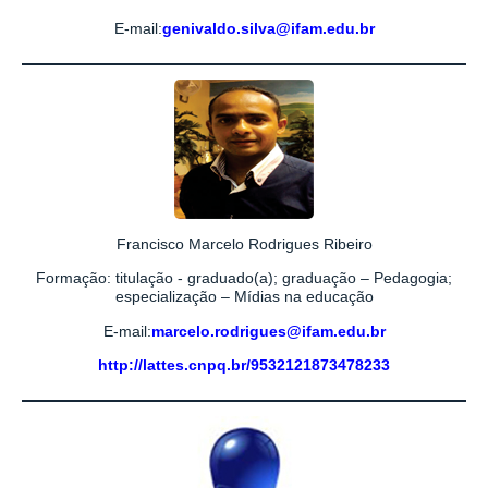
E-mail:
genivaldo.silva@ifam.edu.br
Francisco Marcelo Rodrigues Ribeiro
Formação: titulação - graduado(a); graduação – Pedagogia;
especialização – Mídias na educação
E-mail:
marcelo.rodrigues@ifam.edu.br
http://lattes.cnpq.br/9532121873478233