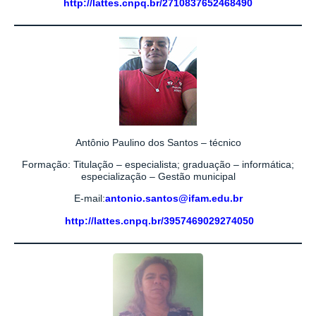
http://lattes.cnpq.br/2710837652468490
Antônio Paulino dos Santos – técnico
Formação: Titulação – especialista; graduação – informática;
especialização – Gestão municipal
E-mail:
antonio.santos@ifam.edu.br
http://lattes.cnpq.br/3957469029274050