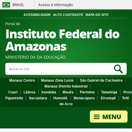
BRASIL
Acesso à informação
ACESSIBILIDADE
ALTO CONTRASTE
MAPA DO SITE
Portal do
Instituto Federal do
Amazonas
MINISTÉRIO DA DA EDUCAÇÃO
Search Site
Sea
Manaus Centro
Manaus Zona Leste
São Gabriel da Cachoeira
Manaus Distrito Industrial
Coari
Lábrea
Iranduba
Maués
Parintins
Tabatinga
Pres
Figueiredo
Itacoatiara
Humaitá
Manacapuru
Eirunepé
Tefé
do Acre