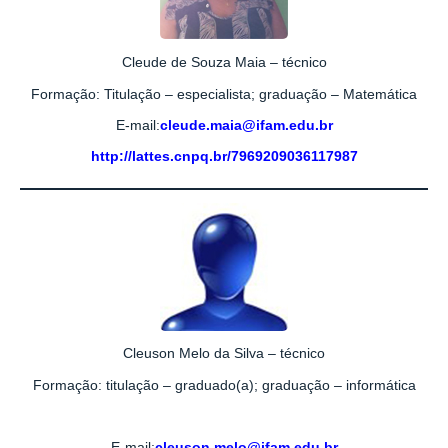
Cleude de Souza Maia – técnico
Formação: Titulação – especialista; graduação – Matemática
E-mail:
cleude.maia@ifam.edu.br
http://lattes.cnpq.br/7969209036117987
Cleuson Melo da Silva – técnico
Formação: titulação – graduado(a); graduação – informática
E-mail:
cleuson.melo@ifam.edu.br