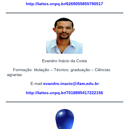
http://lattes.cnpq.br/6269055855790517
Evandro Inácio da Costa
Formação: titulação – Técnico; graduação – Ciências
agrarias
E-mail:
evandro.inacio@ifam.edu.br
http://lattes.cnpq.br/7018895417222156