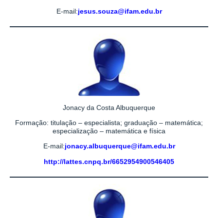
E-mail:
jesus.souza@ifam.edu.br
Jonacy da Costa Albuquerque
Formação: titulação – especialista; graduação – matemática;
especialização – matemática e física
E-mail:
jonacy.albuquerque@ifam.edu.br
http://lattes.cnpq.br/6652954900546405