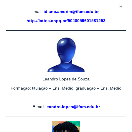
E-
mail:
lidiane.amorim@ifam.edu.br
http://lattes.cnpq.br/5046059601581293
Leandro Lopes de Souza
Formação: titulação – Ens. Médio; graduação – Ens. Médio
E-mail:
leandro.lopes@ifam.edu.br