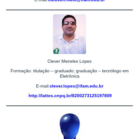
Clever Meireles Lopes
Formação: titulação – graduado; graduação – tecnólogo em
Eletrônica
E-mail:
clever.lopes@ifam.edu.br
http://lattes.cnpq.br/8200273125197809