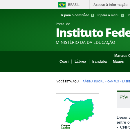
BRASIL
Acesso à informação
Ir para o conteúdo
1
Ir para o menu
2
I
Portal do
Instituto Fed
MINISTÉRIO DA DA EDUCAÇÃO
Manaus C
Coari
Lábrea
Iranduba
Maués
VOCÊ ESTÁ AQUI:
PÁGINA INICIAL
>
CAMPUS
>
LABR
Pós
Desenv
entre 
- CNPq