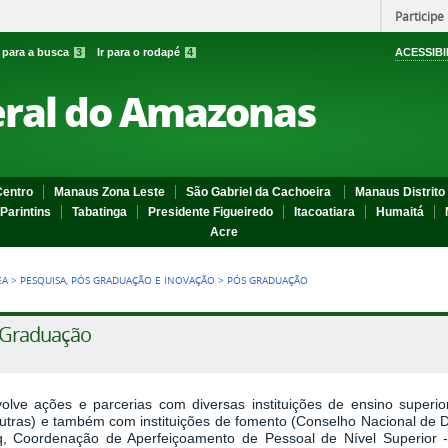
Participe
r para a busca
3
Ir para o rodapé
4
ACESSIBI
eral do Amazonas
entro
Manaus Zona Leste
São Gabriel da Cachoeira
Manaus Distrito 
Parintins
Tabatinga
Presidente Figueiredo
Itacoatiara
Humaitá
Acre
EA
>
PESQUISA, PÓS GRADUAÇÃO E INOVAÇÃO
>
PÓS GRADUAÇÃO
 Graduação
olve ações e parcerias com diversas instituições de ensino sup
outras) e também com instituições de fomento (Conselho Nacional de D
, Coordenação de Aperfeiçoamento de Pessoal de Nível Superior 