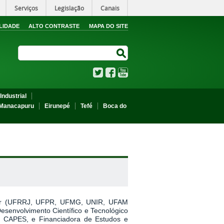
Serviços
Legislação
Canais
LIDADE
ALTO CONTRASTE
MAPA DO SITE
Search Site
Search Site
Twitter
Facebook
YouTube
Industrial
Manacapuru
Eirunepé
Tefé
Boca do
erior (UFRRJ, UFPR, UFMG, UNIR, UFAM
esenvolvimento Científico e Tecnológico
- CAPES, e Financiadora de Estudos e