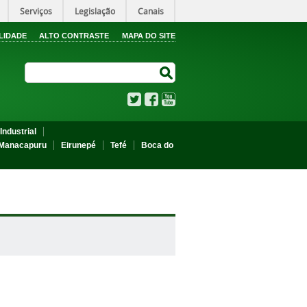
Serviços
Legislação
Canais
LIDADE
ALTO CONTRASTE
MAPA DO SITE
Search Site
Search Site
Twitter
Facebook
YouTube
Industrial
Manacapuru
Eirunepé
Tefé
Boca do