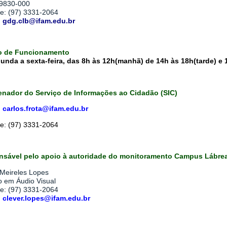
9830-000
ne: (97) 3331-2064
:
gdg.clb@ifam.edu.br
o de Funcionamento
unda a sexta-feira, das 8h às 12h(manhã) de 14h às 18h(tarde) e 
nador do Serviço de Informações ao Cidadão (SIC)
: carlos.frota@ifam.edu.br
ne: (97) 3331-2064
sável pelo apoio à autoridade do monitoramento Campus Lábre
 Meireles Lopes
o em Áudio Visual
ne: (97) 3331-2064
: clever.lopes@ifam.edu.br