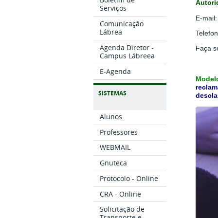
Autori
Serviços
E-mail
Comunicação
Lábrea
Telefo
Agenda Diretor -
Faça s
Campus Lábreea
E-Agenda
Modelo
reclam
SISTEMAS
descla
Alunos
Professores
WEBMAIL
Gnuteca
Protocolo - Online
CRA - Online
Solicitação de
Transporte e