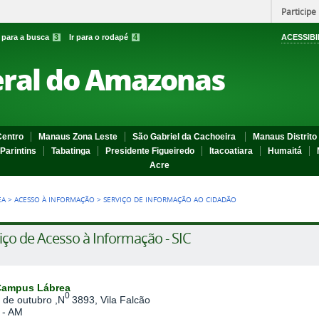
Participe
r para a busca
3
Ir para o rodapé
4
ACESSIBI
eral do Amazonas
entro
Manaus Zona Leste
São Gabriel da Cachoeira
Manaus Distrito 
Parintins
Tabatinga
Presidente Figueiredo
Itacoatiara
Humaitá
Acre
EA
>
ACESSO À INFORMAÇÃO
>
SERVIÇO DE INFORMAÇÃO AO CIDADÃO
iço de Acesso à Informação - SIC
Campus Lábrea
0
 de outubro ,N
3893, Vila Falcão
 - AM