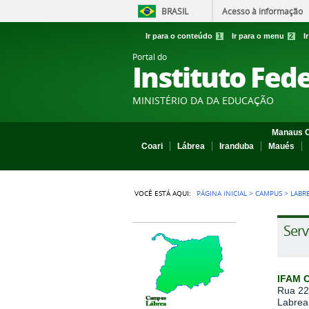
BRASIL
Acesso à informação
Ir para o conteúdo
1
Ir para o menu
2
I
Portal do
Instituto Fed
MINISTÉRIO DA DA EDUCAÇÃO
Manaus C
Coari
Lábrea
Iranduba
Maués
VOCÊ ESTÁ AQUI:
PÁGINA INICIAL
>
CAMPUS
>
LABR
Serv
IFAM 
Rua 22
Labrea