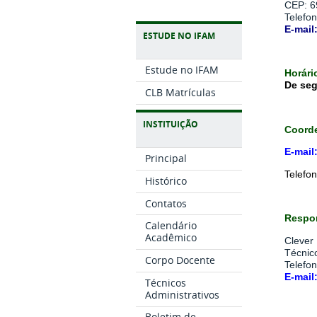
CEP: 6
Telefo
E-mail
ESTUDE NO IFAM
Estude no IFAM
Horári
De seg
CLB Matrículas
INSTITUIÇÃO
Coorde
E-mail
Principal
Telefo
Histórico
Contatos
Respon
Calendário
Acadêmico
Clever
Técnic
Corpo Docente
Telefo
E-mail
Técnicos
Administrativos
Boletim de