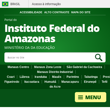
BRASIL
Acesso à informação
ACESSIBILIDADE
ALTO CONTRASTE
MAPA DO SITE
Portal do
Instituto Federal do
Amazonas
MINISTÉRIO DA DA EDUCAÇÃO
Search Site
Sea
Manaus Centro
Manaus Zona Leste
São Gabriel da Cachoeira
Manaus Distrito Industrial
Coari
Lábrea
Iranduba
Maués
Parintins
Tabatinga
Pres
Figueiredo
Itacoatiara
Humaitá
Manacapuru
Eirunepé
Tefé
do Acre