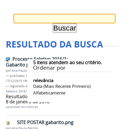
RESULTADO DA BUSCA
Processo Seletivo 2016/1:
5
itens atendem ao seu critério.
Gabarito pós-recurso
Ordenar por
por
Ana Paula Batista
—
publicado
17/12/2015
—
última modificação
relevância
17/12/2015 19h28
Data (mais Recente Primeiro)
— registrado em:
gabarito
,
pós recurso
,
Processo
Seletivo 2016/1 semestre
,
IFAM
Alfabeticamente
Resultado final será divulgado dia
8 de janeiro de 2016
Localizado em
Notícias
SITE POSTAR gabarito.png
por
Ana Paula Batista