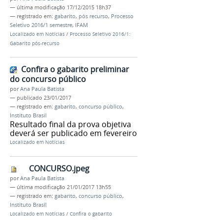
—
última modificação
17/12/2015 18h37
— registrado em:
gabarito
,
pós recurso
,
Processo
Seletivo 2016/1 semestre
,
IFAM
Localizado em
Notícias
/
Processo Seletivo 2016/1:
Gabarito pós-recurso
Confira o gabarito preliminar
do concurso público
por
Ana Paula Batista
—
publicado
23/01/2017
— registrado em:
gabarito
,
concurso público
,
Instituto Brasil
Resultado final da prova objetiva
deverá ser publicado em fevereiro
Localizado em
Notícias
CONCURSO.jpeg
por
Ana Paula Batista
—
última modificação
21/01/2017 13h55
— registrado em:
gabarito
,
concurso público
,
Instituto Brasil
Localizado em
Notícias
/
Confira o gabarito