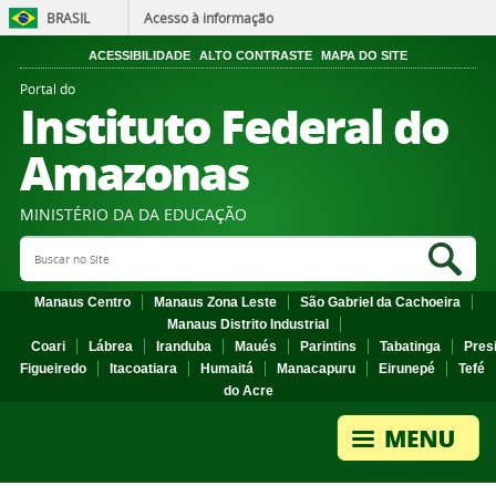
BRASIL
Acesso à informação
ACESSIBILIDADE
ALTO CONTRASTE
MAPA DO SITE
Portal do
Instituto Federal do
Amazonas
MINISTÉRIO DA DA EDUCAÇÃO
Search Site
Sea
Manaus Centro
Manaus Zona Leste
São Gabriel da Cachoeira
Manaus Distrito Industrial
Coari
Lábrea
Iranduba
Maués
Parintins
Tabatinga
Pres
Figueiredo
Itacoatiara
Humaitá
Manacapuru
Eirunepé
Tefé
do Acre