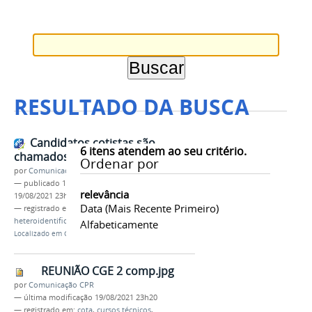
RESULTADO DA BUSCA
Candidatos cotistas são
6
itens atendem ao seu critério.
chamados para entrevistas
Ordenar por
por
Comunicação CPR
—
publicado
19/08/2021
—
última modificação
relevância
19/08/2021 23h25
Data (mais Recente Primeiro)
— registrado em:
cota
,
cursos técnicos
,
heteroidentificação
,
campus Parintins
,
IFAM
Alfabeticamente
Localizado em
CAMPUS
/
PARINTINS
/
Notícias
REUNIÃO CGE 2 comp.jpg
por
Comunicação CPR
—
última modificação
19/08/2021 23h20
— registrado em:
cota
,
cursos técnicos
,