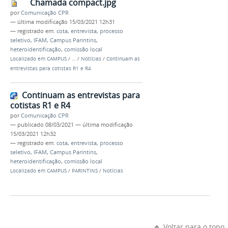
Chamada compact.jpg
por
Comunicação CPR
—
última modificação
15/03/2021 12h31
— registrado em:
cota
,
entrevista
,
processo
seletivo
,
IFAM
,
Campus Parintins
,
heteroidentificação
,
comissão local
Localizado em
CAMPUS
/
…
/
Notícias
/
Continuam as
entrevistas para cotistas R1 e R4
Continuam as entrevistas para
cotistas R1 e R4
por
Comunicação CPR
—
publicado
08/03/2021
—
última modificação
15/03/2021 12h32
— registrado em:
cota
,
entrevista
,
processo
seletivo
,
IFAM
,
Campus Parintins
,
heteroidentificação
,
comissão local
Localizado em
CAMPUS
/
PARINTINS
/
Notícias
Voltar para o topo