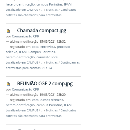
heteroidentificação
,
campus Parintins
,
IFAM
Localizado em
CAMPUS
/
…
/
Notícias
/
Candidatos
cotistas são chamados para entrevistas
Chamada compact.jpg
por
Comunicação CPR
—
última modificação
15/03/2021 12h32
— registrado em:
cota
,
entrevista
,
processo
seletivo
,
IFAM
,
Campus Parintins
,
heteroidentificação
,
comissão local
Localizado em
CAMPUS
/
…
/
Notícias
/
Continuam as
entrevistas para cotistas R1 e R4
REUNIÃO CGE 2 comp.jpg
por
Comunicação CPR
—
última modificação
19/08/2021 23h20
— registrado em:
cota
,
cursos técnicos
,
heteroidentificação
,
campus Parintins
,
IFAM
Localizado em
CAMPUS
/
…
/
Notícias
/
Candidatos
cotistas são chamados para entrevistas