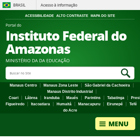
BRASIL
Acesso à informação
ACESSIBILIDADE
ALTO CONTRASTE
MAPA DO SITE
Portal do
Instituto Federal do
Amazonas
MINISTÉRIO DA DA EDUCAÇÃO
Search Site
Sea
Manaus Centro
Manaus Zona Leste
São Gabriel da Cachoeira
Manaus Distrito Industrial
Coari
Lábrea
Iranduba
Maués
Parintins
Tabatinga
Pres
Figueiredo
Itacoatiara
Humaitá
Manacapuru
Eirunepé
Tefé
do Acre