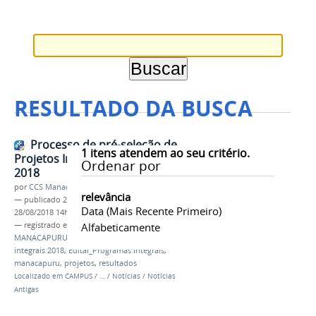
RESULTADO DA BUSCA
Processo de pré-seleção de
1
itens atendem ao seu critério.
Projetos Integrais 2º semestre de
Ordenar por
2018
por
CCS Manacaouru
relevância
—
publicado
20/08/2018
—
última modificação
Data (mais Recente Primeiro)
28/08/2018 14h28
— registrado em:
CAMPUS AVANÇADO
Alfabeticamente
MANACAPURU
,
#orgulhoDeSerIFAM
,
programas
integrais 2018
,
Edital_Programas Integrais
,
manacapuru
,
projetos
,
resultados
Localizado em
CAMPUS
/
…
/
Notícias
/
Notícias
Antigas