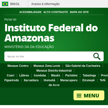
BRASIL
Acesso à informação
ACESSIBILIDADE
ALTO CONTRASTE
MAPA DO SITE
Portal do
Instituto Federal do
Amazonas
MINISTÉRIO DA DA EDUCAÇÃO
Search Site
Sea
Manaus Centro
Manaus Zona Leste
São Gabriel da Cachoeira
Manaus Distrito Industrial
Coari
Lábrea
Iranduba
Maués
Parintins
Tabatinga
Pres
Figueiredo
Itacoatiara
Humaitá
Manacapuru
Eirunepé
Tefé
do Acre