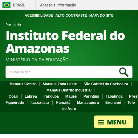
BRASIL
Acesso à informação
ACESSIBILIDADE
ALTO CONTRASTE
MAPA DO SITE
Portal do
Instituto Federal do
Amazonas
MINISTÉRIO DA DA EDUCAÇÃO
Search Site
Sea
Manaus Centro
Manaus Zona Leste
São Gabriel da Cachoeira
Manaus Distrito Industrial
Coari
Lábrea
Iranduba
Maués
Parintins
Tabatinga
Pres
Figueiredo
Itacoatiara
Humaitá
Manacapuru
Eirunepé
Tefé
do Acre