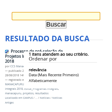
RESULTADO DA BUSCA
Processo de pré-seleção de
1
itens atendem ao seu critério.
Projetos Integrais 2º semestre de
Ordenar por
2018
por
CCS Manacaouru
relevância
—
publicado
20/08/2018
—
última modificação
Data (mais Recente Primeiro)
28/08/2018 14h28
— registrado em:
CAMPUS AVANÇADO
Alfabeticamente
MANACAPURU
,
#orgulhoDeSerIFAM
,
programas
integrais 2018
,
Edital_Programas Integrais
,
manacapuru
,
projetos
,
resultados
Localizado em
CAMPUS
/
…
/
Notícias
/
Notícias
Antigas