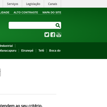
Serviços
Legislação
Canais
LIDADE
ALTO CONTRASTE
MAPA DO SITE
Search Site
Search Site
Twitter
Facebook
YouTube
Industrial
Manacapuru
Eirunepé
Tefé
Boca do
atendem ao seu critério.