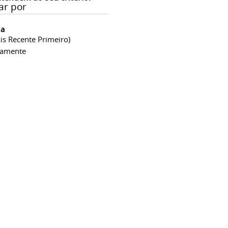
ar por
ia
is Recente Primeiro)
camente