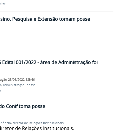
cias
nsino, Pesquisa e Extensão tomam posse
 Edital 001/2022 - área de Administração foi
cação
23/06/2022 12h46
o
,
administração
,
posse
s
 do Conif toma posse
enâncio
,
diretor de Relações Institucionais
iretor de Relações Institucionais.