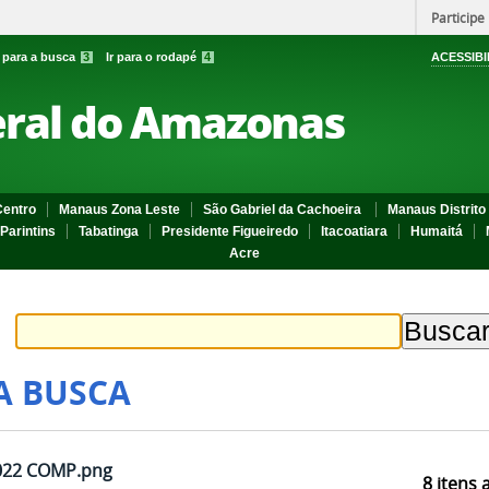
Participe
r para a busca
3
Ir para o rodapé
4
ACESSIBI
eral do Amazonas
entro
Manaus Zona Leste
São Gabriel da Cachoeira
Manaus Distrito 
Parintins
Tabatinga
Presidente Figueiredo
Itacoatiara
Humaitá
Acre
A BUSCA
022 COMP.png
8
itens 