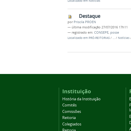
Localizado em
Notícias
Destaque
por
Priscila PROEN
—
última modificação
27/07/2016 17h11
— registrado em:
CONSEPE
,
posse
Localizado em
PRÓ-REITORIAS
/
…
/
Notícias
Instituição
História da Instituição
Comitês
Comissões
Reitoria
Colegiados
Reitoria