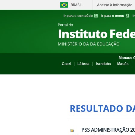
BRASIL
Acesso à informação
Ir para o conteúdo
1
Ir para o menu
2
I
Portal do
Instituto Fed
MINISTÉRIO DA DA EDUCAÇÃO
Manaus C
Coari
Lábrea
Iranduba
Maués
RESULTADO D
PSS ADMINISTRAÇÃO 2