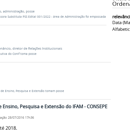
Orden
o
,
administração
,
posse
relevânc
ssora Substituta PSS Edital 001/2022 - área de Administração foi empossada
Data (ma
Alfabeti
enâncio
,
diretor de Relações Institucionais
cutiva do Conif toma posse
 de Ensino, Pesquisa e Extensão tomam posse
e Ensino, Pesquisa e Extensão do IFAM - CONSEPE
cação
28/07/2016 17h36
té 2018.