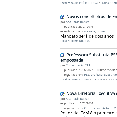
Localizado em
PRÓ-REITORIAS
/
Ensino
/
Notí
Novos conselheiros de E
por
Ana Paula Batista
—
publicado
26/07/2016
— registrado em:
consepe
,
posse
Mandato será de dois anos
Localizado em
Notícias
Professora Substituta PSS
empossada
por
Comunicação CPR
—
publicado
23/06/2022
—
última modifi
— registrado em:
PSS
,
professor substitut
Localizado em
CAMPUS
/
PARINTINS
/
Notícia
Nova Diretoria Executiva
por
Ana Paula Batista
—
publicado
17/02/2016
— registrado em:
Conif
,
posse
,
Antonio V
Reitor do IFAM é o primeiro d