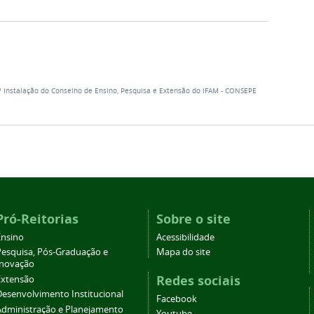
/
Instalação do Conselho de Ensino, Pesquisa e Extensão do IFAM - CONSEPE
Pró-Reitorias
Sobre o site
Ensino
Acessibilidade
Pesquisa, Pós-Graduação e
Mapa do site
Inovação
Redes sociais
Extensão
Desenvolvimento Institucional
Facebook
Administração e Planejamento
Youtube