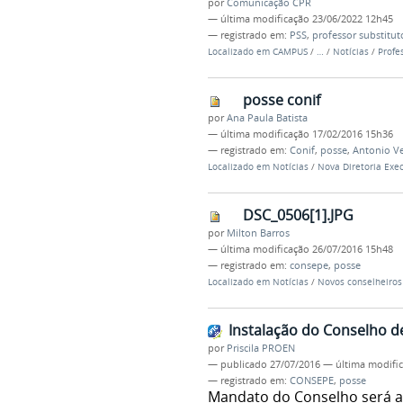
por
Comunicação CPR
—
última modificação
23/06/2022 12h45
— registrado em:
PSS
,
professor substitut
Localizado em
CAMPUS
/
…
/
Notícias
/
Profe
posse conif
por
Ana Paula Batista
—
última modificação
17/02/2016 15h36
— registrado em:
Conif
,
posse
,
Antonio V
Localizado em
Notícias
/
Nova Diretoria Exe
DSC_0506[1].JPG
por
Milton Barros
—
última modificação
26/07/2016 15h48
— registrado em:
consepe
,
posse
Localizado em
Notícias
/
Novos conselheiros
Instalação do Conselho d
por
Priscila PROEN
—
publicado
27/07/2016
—
última modifi
— registrado em:
CONSEPE
,
posse
Mandato do Conselho será a