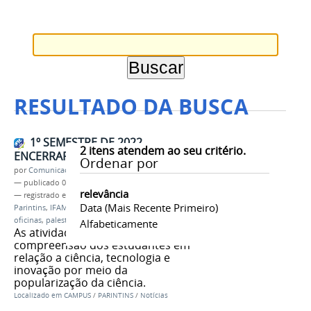
RESULTADO DA BUSCA
1º SEMESTRE DE 2022
2
itens atendem ao seu critério.
ENCERRARÁ COM SNCT 2021
Ordenar por
por
Comunicação CPR
—
publicado
07/06/2022
relevância
— registrado em:
ciência
,
tecnologia
,
campus
Data (mais Recente Primeiro)
Parintins
,
IFAM
,
jornada científica
,
minicurso
,
oficinas
,
palestras
,
workshop
,
Amazônia
Alfabeticamente
As atividades visam ampliar a
compreensão dos estudantes em
relação a ciência, tecnologia e
inovação por meio da
popularização da ciência.
Localizado em
CAMPUS
/
PARINTINS
/
Notícias