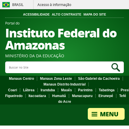
BRASIL
Acesso à informação
ACESSIBILIDADE
ALTO CONTRASTE
MAPA DO SITE
Portal do
Instituto Federal do
Amazonas
MINISTÉRIO DA DA EDUCAÇÃO
Search Site
Sea
Manaus Centro
Manaus Zona Leste
São Gabriel da Cachoeira
Manaus Distrito Industrial
Coari
Lábrea
Iranduba
Maués
Parintins
Tabatinga
Pres
Figueiredo
Itacoatiara
Humaitá
Manacapuru
Eirunepé
Tefé
do Acre