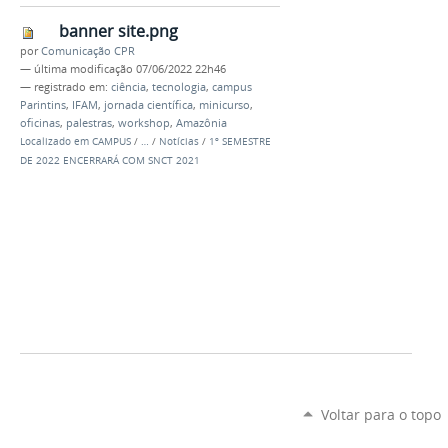
banner site.png
por
Comunicação CPR
—
última modificação
07/06/2022 22h46
— registrado em:
ciência
,
tecnologia
,
campus
Parintins
,
IFAM
,
jornada científica
,
minicurso
,
oficinas
,
palestras
,
workshop
,
Amazônia
Localizado em
CAMPUS
/
…
/
Notícias
/
1º SEMESTRE
DE 2022 ENCERRARÁ COM SNCT 2021
Voltar para o topo