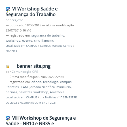
VI Workshop Saúde e
Segurança do Trabalho
por
ccs_cmc
—
publicado
18/06/2015
—
última modificação
23/07/2015 16h16
— registrado em:
segurança do trabalho
,
workshop
,
evento
,
cmc
,
ifamcmc
Localizado em
CAMPUS
/
Campus Manaus Centro
/
Notícias
banner site.png
por
Comunicação CPR
—
última modificação
07/06/2022 22h46
— registrado em:
ciência
,
tecnologia
,
campus
Parintins
,
IFAM
,
jornada científica
,
minicurso
,
oficinas
,
palestras
,
workshop
,
Amazônia
Localizado em
CAMPUS
/
…
/
Notícias
/
1º SEMESTRE
DE 2022 ENCERRARÁ COM SNCT 2021
VIII Workshop de Segurança e
Saúde - NR10 e NR35 e