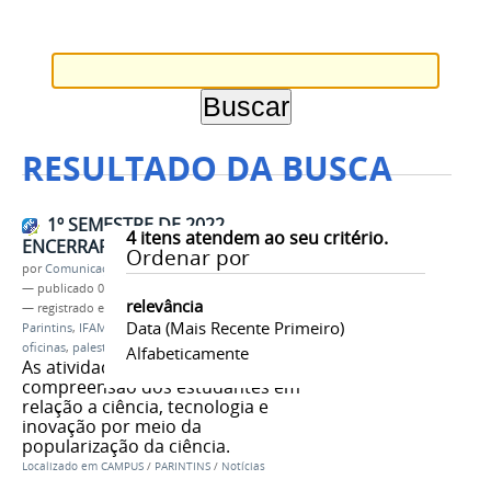
RESULTADO DA BUSCA
1º SEMESTRE DE 2022
4
itens atendem ao seu critério.
ENCERRARÁ COM SNCT 2021
Ordenar por
por
Comunicação CPR
—
publicado
07/06/2022
relevância
— registrado em:
ciência
,
tecnologia
,
campus
Data (mais Recente Primeiro)
Parintins
,
IFAM
,
jornada científica
,
minicurso
,
oficinas
,
palestras
,
workshop
,
Amazônia
Alfabeticamente
As atividades visam ampliar a
compreensão dos estudantes em
relação a ciência, tecnologia e
inovação por meio da
popularização da ciência.
Localizado em
CAMPUS
/
PARINTINS
/
Notícias