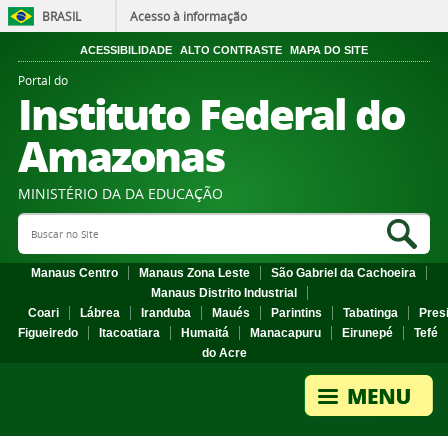
BRASIL
Acesso à informação
ACESSIBILIDADE
ALTO CONTRASTE
MAPA DO SITE
Portal do
Instituto Federal do
Amazonas
MINISTÉRIO DA DA EDUCAÇÃO
Search Site
Sea
Manaus Centro
Manaus Zona Leste
São Gabriel da Cachoeira
Manaus Distrito Industrial
Coari
Lábrea
Iranduba
Maués
Parintins
Tabatinga
Pres
Figueiredo
Itacoatiara
Humaitá
Manacapuru
Eirunepé
Tefé
do Acre