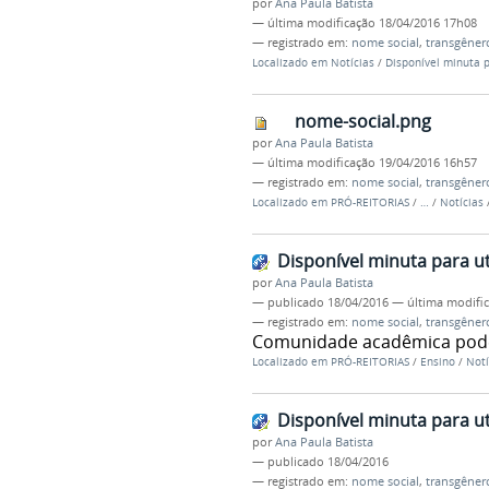
por
Ana Paula Batista
—
última modificação
18/04/2016 17h08
— registrado em:
nome social
,
transgêner
Localizado em
Notícias
/
Disponível minuta p
nome-social.png
por
Ana Paula Batista
—
última modificação
19/04/2016 16h57
— registrado em:
nome social
,
transgêner
Localizado em
PRÓ-REITORIAS
/
…
/
Notícias
Disponível minuta para ut
por
Ana Paula Batista
—
publicado
18/04/2016
—
última modifi
— registrado em:
nome social
,
transgêner
Comunidade acadêmica poderá
Localizado em
PRÓ-REITORIAS
/
Ensino
/
Notí
Disponível minuta para ut
por
Ana Paula Batista
—
publicado
18/04/2016
— registrado em:
nome social
,
transgêner