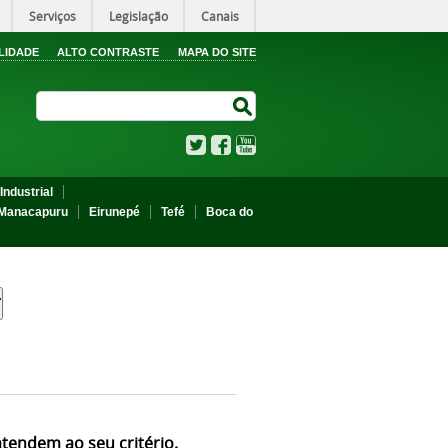
Serviços
Legislação
Canais
LIDADE
ALTO CONTRASTE
MAPA DO SITE
Search Site
Search Site
Twitter
Facebook
YouTube
Industrial
Manacapuru
Eirunepé
Tefé
Boca do
atendem ao seu critério.