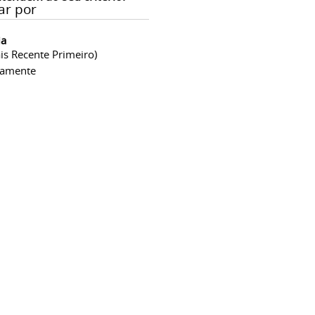
ar por
ia
is Recente Primeiro)
camente