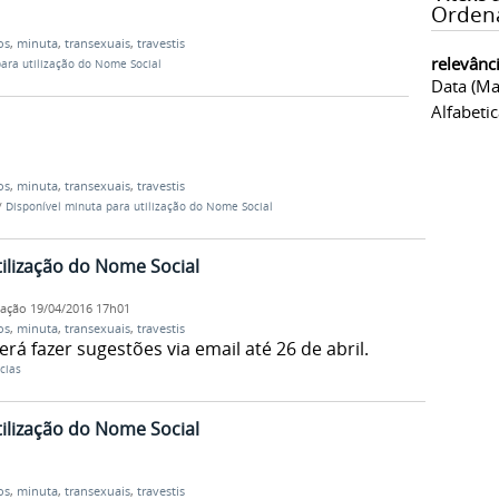
Orden
os
,
minuta
,
transexuais
,
travestis
relevânc
ara utilização do Nome Social
Data (ma
Alfabeti
os
,
minuta
,
transexuais
,
travestis
/
Disponível minuta para utilização do Nome Social
ilização do Nome Social
cação
19/04/2016 17h01
os
,
minuta
,
transexuais
,
travestis
 fazer sugestões via email até 26 de abril.
cias
ilização do Nome Social
os
,
minuta
,
transexuais
,
travestis