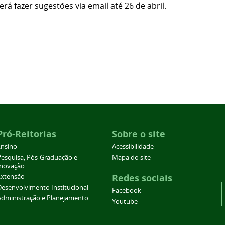
 fazer sugestões via email até 26 de abril.
Pró-Reitorias
Sobre o site
Ensino
Acessibilidade
Pesquisa, Pós-Graduação e
Mapa do site
Inovação
Redes sociais
Extensão
Desenvolvimento Institucional
Facebook
Administração e Planejamento
Youtube