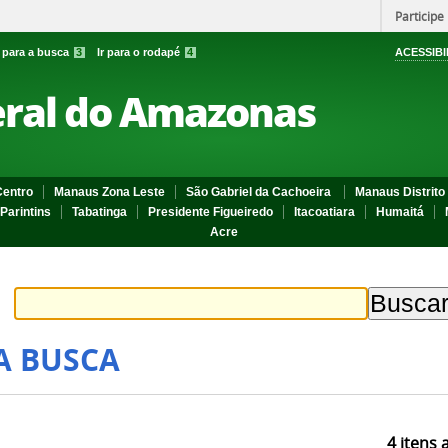
Participe
r para a busca
3
Ir para o rodapé
4
ACESSIBI
eral do Amazonas
entro
Manaus Zona Leste
São Gabriel da Cachoeira
Manaus Distrito 
Parintins
Tabatinga
Presidente Figueiredo
Itacoatiara
Humaitá
Acre
A BUSCA
4
itens 