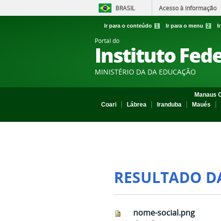
BRASIL
Acesso à informação
Ir para o conteúdo
1
Ir para o menu
2
I
Portal do
Instituto Fed
MINISTÉRIO DA DA EDUCAÇÃO
Manaus C
Coari
Lábrea
Iranduba
Maués
RESULTADO D
nome-social.png