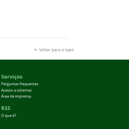
Voltar para o topo
Serviços
Perguntas frequentes
Acesso a sistemas
Área de imprensa
RSS
O que é?