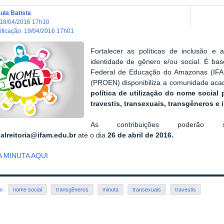
ula Batista
18/04/2016 17h10
dificação
:
19/04/2016 17h01
Fortalecer as políticas de inclusão e
identidade de gênero e/ou social. É bas
Federal de Educação do Amazonas (IFAM
(PROEN) disponibiliza a comunidade aca
política de utilização do nome socia
travestis, transexuais, transgêneros e 
As contribuições poderã
ialreitoria@ifam.edu.br
até o dia
26 de abril de 2016.
A MINUTA AQUI
em:
nome social
transgêneros
minuta
transexuais
travestis