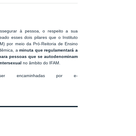
 assegurar à pessoa, o respeito a sua
eado esses dois pilares que o Instituto
) por meio da Pró-Reitoria de Ensino
dêmica, a
minuta que regulamentará a
l para pessoas que se
autodenominam
intersexual
no âmbito do IFAM.
o ser encaminhadas por
e-