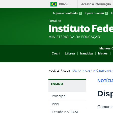
BRASIL
Acesso à informação
Ir para o conteúdo
1
Ir para o menu
2
I
Portal do
Instituto Fed
MINISTÉRIO DA DA EDUCAÇÃO
Manaus C
Coari
Lábrea
Iranduba
Maués
VOCÊ ESTÁ AQUI:
PÁGINA INICIAL
>
PRÓ-REITORIAS
NOTÍCI
ENSINO
Dis
Principal
PPPI
Comunida
Estude no IFAM