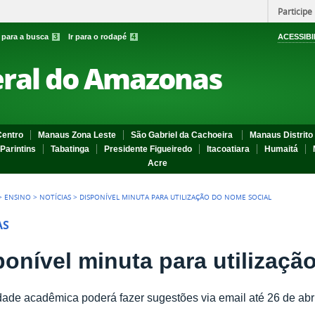
Participe
r para a busca
3
Ir para o rodapé
4
ACESSIBI
eral do Amazonas
entro
Manaus Zona Leste
São Gabriel da Cachoeira
Manaus Distrito 
Parintins
Tabatinga
Presidente Figueiredo
Itacoatiara
Humaitá
Acre
>
ENSINO
>
NOTÍCIAS
>
DISPONÍVEL MINUTA PARA UTILIZAÇÃO DO NOME SOCIAL
AS
ponível minuta para utilizaçã
de acadêmica poderá fazer sugestões via email até 26 de abri