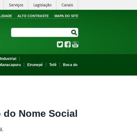
Serviços
Legislação
Canais
LIDADE
ALTO CONTRASTE
MAPA DO SITE
Search Site
Search Site
Twitter
Facebook
YouTube
Industrial
Manacapuru
Eirunepé
Tefé
Boca do
o do Nome Social
l.