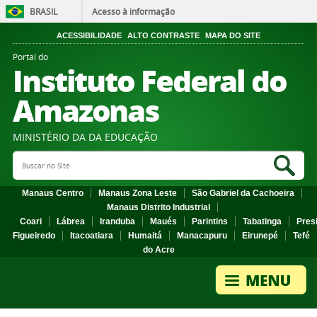
BRASIL
Acesso à informação
ACESSIBILIDADE
ALTO CONTRASTE
MAPA DO SITE
Portal do
Instituto Federal do
Amazonas
MINISTÉRIO DA DA EDUCAÇÃO
Search Site
Sea
Manaus Centro
Manaus Zona Leste
São Gabriel da Cachoeira
Manaus Distrito Industrial
Coari
Lábrea
Iranduba
Maués
Parintins
Tabatinga
Pres
Figueiredo
Itacoatiara
Humaitá
Manacapuru
Eirunepé
Tefé
do Acre