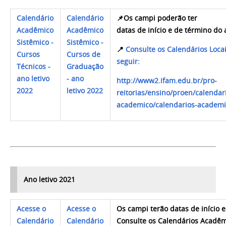
Calendário
Calendário
📌
Os campi poderão ter
Acadêmico
Acadêmico
datas de início e de término do 
Sistêmico -
Sistêmico -
📍
Consulte os Calendários Locai
Cursos
Cursos de
seguir:
Técnicos -
Graduação
ano letivo
- ano
http://www2.ifam.edu.br/pro-
2022
letivo 2022
reitorias/ensino/proen/calendar
academico/calendarios-academi
Ano letivo 2021
Acesse o
Acesse o
Os campi terão datas de início e
Calendário
Calendário
Consulte os Calendários Acadêm