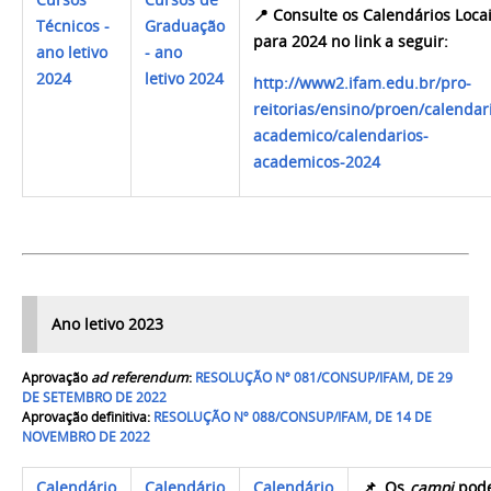
Cursos
Cursos de
📍
Consulte os Calendários Loca
Técnicos -
Graduação
para 2024 no link a seguir:
ano letivo
- ano
2024
letivo 2024
http://www2.ifam.edu.br/pro-
reitorias/ensino/proen/calendar
academico/calendarios-
academicos-2024
Ano letivo 2023
Aprovação
ad referendum
:
RESOLUÇÃO Nº 081/CONSUP/IFAM, DE 29
DE SETEMBRO DE 2022
Aprovação definitiva:
RESOLUÇÃO Nº 088/CONSUP/IFAM, DE 14 DE
NOVEMBRO DE 2022
Calendário
Calendário
Calendário
📌
Os
campi
pode