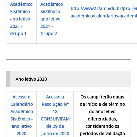
Acadêmico
Acadêmico
http://www2.ifam.edu.br/pro-rei
Sistêmico -
Sistêmico -
academico/calendarios-academ
ano letivo
ano letivo
2021 -
202
1 -
Grupo 1
Grupo 2
Ano letivo 2020
Acesse o
Acesse a
Os
campi
terão
datas
Calendário
Resolução N°
de
início
e
de
término
Acadêmico
18
do
ano
letivo
Sistêmico -
CONSUP/IFAM
diferenciadas,
ano letivo
de 29 de
considerando
os
2020
julho de 2020
períodos
de
validação