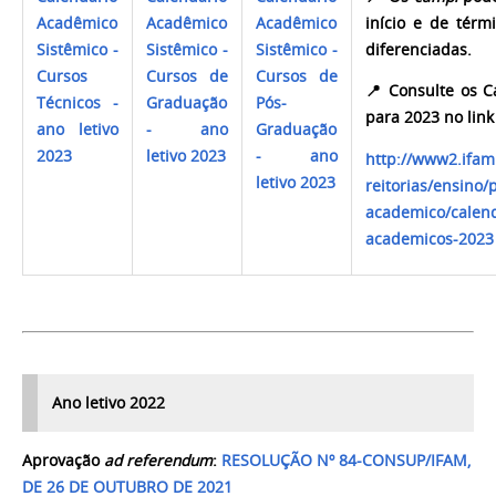
Acadêmico
Acadêmico
Acadêmico
início e de térm
Sistêmico -
Sistêmico -
Sistêmico -
diferenciadas.
Cursos
Cursos de
Cursos de
📍
Consulte os C
Técnicos -
Graduação
Pós-
para 2023 no link
ano letivo
- ano
Graduação
2023
letivo 2023
- ano
http://www2.ifam
letivo 202
3
reitorias/ensino/
academico/calend
academicos-2023
Ano letivo 2022
Aprovação
ad referendum
:
RESOLUÇÃO Nº 84-CONSUP/IFAM,
DE 26 DE OUTUBRO DE 2021