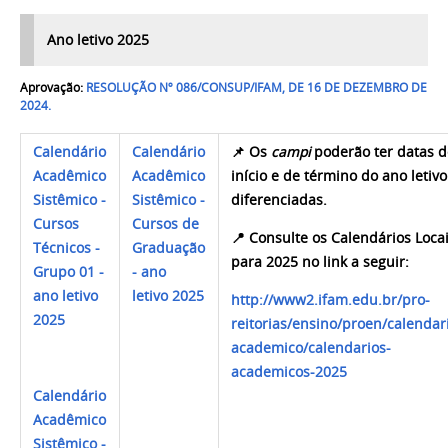
Ano letivo 2025
Aprovação:
RESOLUÇÃO Nº 086/CONSUP/IFAM, DE 16 DE DEZEMBRO DE
2024.
Calendário
Calendário
📌
Os
campi
poderão ter datas 
Acadêmico
Acadêmico
início e de término do ano letivo
Sistêmico -
Sistêmico -
diferenciadas.
Cursos
Cursos de
📍
Consulte os Calendários Loca
Técnicos -
Graduação
para 2025 no link a seguir:
Grupo 01 -
- ano
ano letivo
letivo 2025
http://www2.ifam.edu.br/pro-
2025
reitorias/ensino/proen/calendar
academico/calendarios-
academicos-2025
Calendário
Acadêmico
Sistêmico -