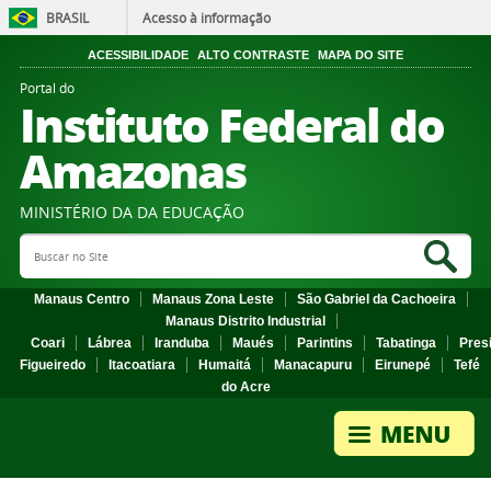
BRASIL
Acesso à informação
ACESSIBILIDADE
ALTO CONTRASTE
MAPA DO SITE
Portal do
Instituto Federal do
Amazonas
MINISTÉRIO DA DA EDUCAÇÃO
Search Site
Sea
Manaus Centro
Manaus Zona Leste
São Gabriel da Cachoeira
Manaus Distrito Industrial
Coari
Lábrea
Iranduba
Maués
Parintins
Tabatinga
Pres
Figueiredo
Itacoatiara
Humaitá
Manacapuru
Eirunepé
Tefé
do Acre