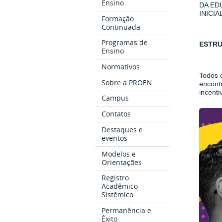
Ensino
DA ED
INICI
Formação
Continuada
Programas de
ESTRU
Ensino
Normativos
Todos 
Sobre a PROEN
encont
incenti
Campus
Contatos
Destaques e
eventos
Modelos e
Orientações
Registro
Acadêmico
Sistêmico
Permanência e
Êxito