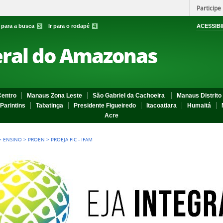
Participe
r para a busca
3
Ir para o rodapé
4
ACESSIBI
eral do Amazonas
entro
Manaus Zona Leste
São Gabriel da Cachoeira
Manaus Distrito 
Parintins
Tabatinga
Presidente Figueiredo
Itacoatiara
Humaitá
Acre
>
ENSINO
>
PROEN
>
PROEJA FIC - IFAM