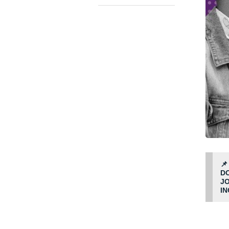
📌
D
JO
IN