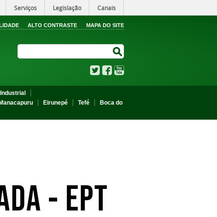
Serviços
Legislação
Canais
LIDADE
ALTO CONTRASTE
MAPA DO SITE
Search Site
Search Site
Twitter
Facebook
YouTube
Industrial
Manacapuru
Eirunepé
Tefé
Boca do