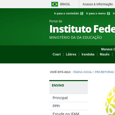
BRASIL
Acesso à informação
Ir para o conteúdo
1
Ir para o menu
2
I
Portal do
Instituto Fed
MINISTÉRIO DA DA EDUCAÇÃO
Manaus C
Coari
Lábrea
Iranduba
Maués
VOCÊ ESTÁ AQUI:
PÁGINA INICIAL
>
PRÓ-REITORIAS
ENSINO
Principal
PPPI
Estude no IFAM