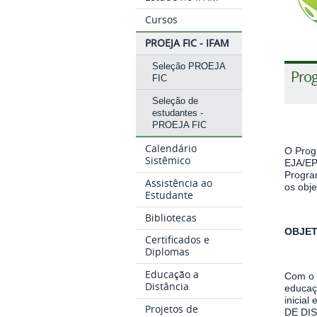
Cursos
PROEJA FIC - IFAM
Seleção PROEJA
Prog
FIC
Seleção de
estudantes -
PROEJA FIC
Calendário
O Prog
Sistêmico
EJA/EPT
Progra
Assistência ao
os obj
Estudante
Bibliotecas
OBJET
Certificados e
Diplomas
Educação a
Com o 
Distância
educaç
inicia
Projetos de
DE DI