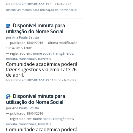
Localizado em
PRÓ-REITORIAS
/
…
/
Notícias
/
Disponível minuta para utilização do Nome Social
Disponível minuta para
utilização do Nome Social
por
Ana Paula Batista
—
publicado
18/04/2016
—
última modificação
19/04/2016 17h01
— registrado em:
nome social
,
transgêneros
,
minuta
,
transexuais
,
travestis
Comunidade acadêmica poderá
fazer sugestões via email até 26
de abril.
Localizado em
PRÓ-REITORIAS
/
Ensino
/
Notícias
Disponível minuta para
utilização do Nome Social
por
Ana Paula Batista
—
publicado
18/04/2016
— registrado em:
nome social
,
transgêneros
,
minuta
,
transexuais
,
travestis
Comunidade acadêmica poderá