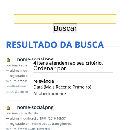
RESULTADO DA BUSCA
nome-social.png
4
itens atendem ao seu critério.
por
Ana Paula Batista
Ordenar por
—
última modificação
18/04/2016 17h08
— registrado em:
nome social
,
transgêneros
,
relevância
minuta
,
transexuais
,
travestis
Data (mais Recente Primeiro)
Localizado em
Notícias
/
Disponível minuta para
utilização do Nome Social
Alfabeticamente
nome-social.png
por
Ana Paula Batista
—
última modificação
19/04/2016 16h57
— registrado em:
nome social
,
transgêneros
,
minuta
,
transexuais
,
travestis