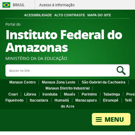
BRASIL
Acesso à informação
ACESSIBILIDADE
ALTO CONTRASTE
MAPA DO SITE
Portal do
Instituto Federal do
Amazonas
MINISTÉRIO DA DA EDUCAÇÃO
Search Site
Sea
Manaus Centro
Manaus Zona Leste
São Gabriel da Cachoeira
Manaus Distrito Industrial
Coari
Lábrea
Iranduba
Maués
Parintins
Tabatinga
Pres
Figueiredo
Itacoatiara
Humaitá
Manacapuru
Eirunepé
Tefé
do Acre