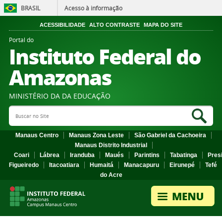
BRASIL
Acesso à informação
ACESSIBILIDADE
ALTO CONTRASTE
MAPA DO SITE
Portal do
Instituto Federal do
Amazonas
MINISTÉRIO DA DA EDUCAÇÃO
Search Site
Sea
Manaus Centro
Manaus Zona Leste
São Gabriel da Cachoeira
Manaus Distrito Industrial
Coari
Lábrea
Iranduba
Maués
Parintins
Tabatinga
Pres
Figueiredo
Itacoatiara
Humaitá
Manacapuru
Eirunepé
Tefé
do Acre