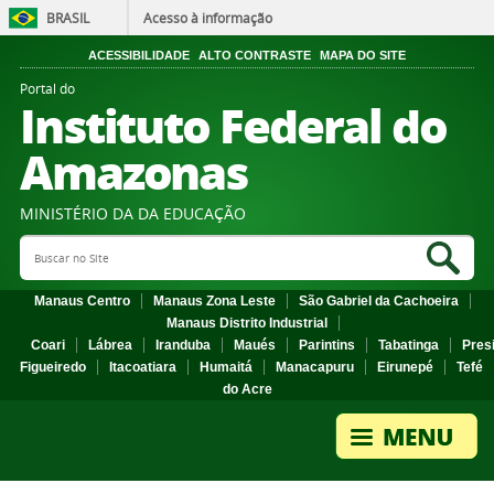
BRASIL
Acesso à informação
ACESSIBILIDADE
ALTO CONTRASTE
MAPA DO SITE
Portal do
Instituto Federal do
Amazonas
MINISTÉRIO DA DA EDUCAÇÃO
Search Site
Sea
Manaus Centro
Manaus Zona Leste
São Gabriel da Cachoeira
Manaus Distrito Industrial
Coari
Lábrea
Iranduba
Maués
Parintins
Tabatinga
Pres
Figueiredo
Itacoatiara
Humaitá
Manacapuru
Eirunepé
Tefé
do Acre