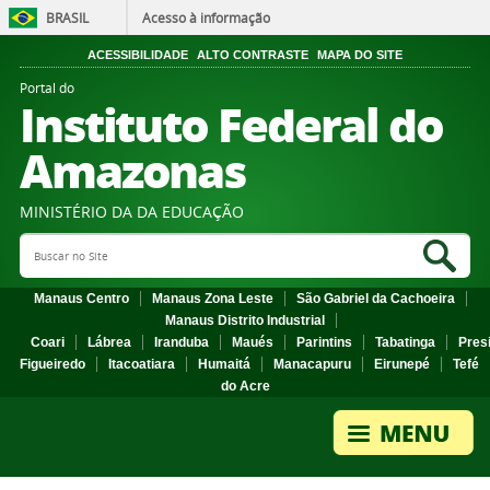
BRASIL
Acesso à informação
ACESSIBILIDADE
ALTO CONTRASTE
MAPA DO SITE
Portal do
Instituto Federal do
Amazonas
MINISTÉRIO DA DA EDUCAÇÃO
Search Site
Sea
Manaus Centro
Manaus Zona Leste
São Gabriel da Cachoeira
Manaus Distrito Industrial
Coari
Lábrea
Iranduba
Maués
Parintins
Tabatinga
Pres
Figueiredo
Itacoatiara
Humaitá
Manacapuru
Eirunepé
Tefé
do Acre