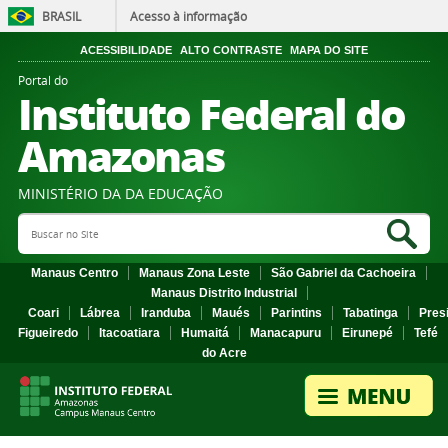
BRASIL
Acesso à informação
ACESSIBILIDADE
ALTO CONTRASTE
MAPA DO SITE
Portal do
Instituto Federal do
Amazonas
MINISTÉRIO DA DA EDUCAÇÃO
Search Site
Sea
Manaus Centro
Manaus Zona Leste
São Gabriel da Cachoeira
Manaus Distrito Industrial
Coari
Lábrea
Iranduba
Maués
Parintins
Tabatinga
Pres
Figueiredo
Itacoatiara
Humaitá
Manacapuru
Eirunepé
Tefé
do Acre