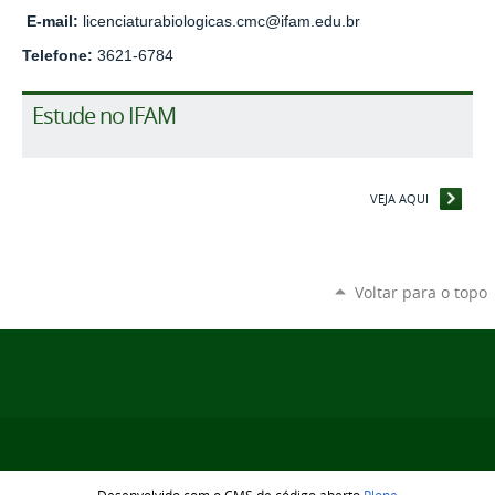
E-mail:
licenciaturabiologicas.cmc@ifam.edu.br
Telefone:
3621-6784
Estude no IFAM
VEJA AQUI
Voltar para o topo
Desenvolvido com o CMS de código aberto
Plone