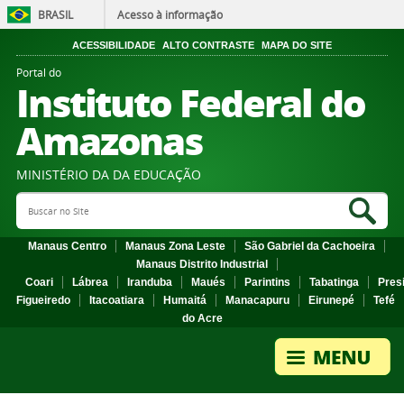
BRASIL
Acesso à informação
ACESSIBILIDADE
ALTO CONTRASTE
MAPA DO SITE
Portal do
Instituto Federal do
Amazonas
MINISTÉRIO DA DA EDUCAÇÃO
Search Site
Sea
Manaus Centro
Manaus Zona Leste
São Gabriel da Cachoeira
Manaus Distrito Industrial
Coari
Lábrea
Iranduba
Maués
Parintins
Tabatinga
Pres
Figueiredo
Itacoatiara
Humaitá
Manacapuru
Eirunepé
Tefé
do Acre