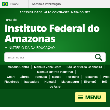
BRASIL
Acesso à informação
ACESSIBILIDADE
ALTO CONTRASTE
MAPA DO SITE
Portal do
Instituto Federal do
Amazonas
MINISTÉRIO DA DA EDUCAÇÃO
Search Site
Sea
Manaus Centro
Manaus Zona Leste
São Gabriel da Cachoeira
Manaus Distrito Industrial
Coari
Lábrea
Iranduba
Maués
Parintins
Tabatinga
Pres
Figueiredo
Itacoatiara
Humaitá
Manacapuru
Eirunepé
Tefé
do Acre