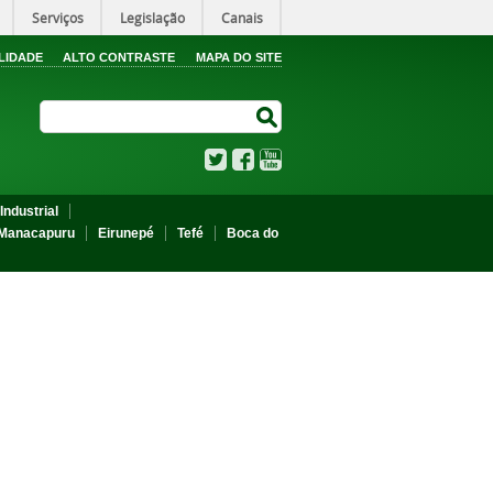
Serviços
Legislação
Canais
LIDADE
ALTO CONTRASTE
MAPA DO SITE
Search Site
Search Site
Twitter
Facebook
YouTube
Industrial
Manacapuru
Eirunepé
Tefé
Boca do