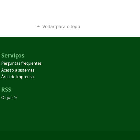
Voltar para o topo
Serviços
Perguntas frequentes
Acesso a sistemas
Área de imprensa
RSS
O que é?