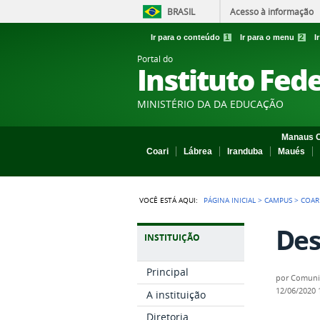
BRASIL
Acesso à informação
Ir para o conteúdo
1
Ir para o menu
2
I
Portal do
Instituto Fed
MINISTÉRIO DA DA EDUCAÇÃO
Manaus C
Coari
Lábrea
Iranduba
Maués
VOCÊ ESTÁ AQUI:
PÁGINA INICIAL
>
CAMPUS
>
COAR
Des
INSTITUIÇÃO
Principal
por
Comuni
12/06/2020
A instituição
Diretoria