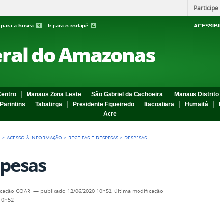
Participe
r para a busca
3
Ir para o rodapé
4
ACESSIBI
eral do Amazonas
entro
Manaus Zona Leste
São Gabriel da Cachoeira
Manaus Distrito 
Parintins
Tabatinga
Presidente Figueiredo
Itacoatiara
Humaitá
Acre
I
>
ACESSO À INFORMAÇÃO
>
RECEITAS E DESPESAS
>
DESPESAS
pesas
cação COARI
—
publicado
12/06/2020 10h52,
última modificação
 10h52