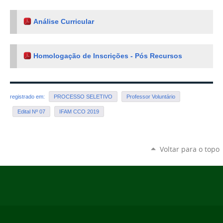
Análise Curricular
Homologação de Inscrições - Pós Recursos
registrado em:
PROCESSO SELETIVO
Professor Voluntário
Edital Nº 07
IFAM CCO 2019
Voltar para o topo