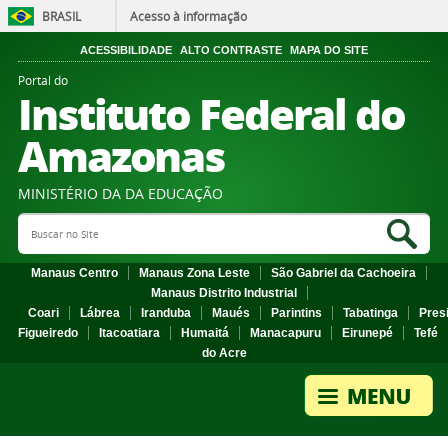
BRASIL
Acesso à informação
ACESSIBILIDADE
ALTO CONTRASTE
MAPA DO SITE
Portal do
Instituto Federal do
Amazonas
MINISTÉRIO DA DA EDUCAÇÃO
Search Site
Sea
Manaus Centro
Manaus Zona Leste
São Gabriel da Cachoeira
Manaus Distrito Industrial
Coari
Lábrea
Iranduba
Maués
Parintins
Tabatinga
Pres
Figueiredo
Itacoatiara
Humaitá
Manacapuru
Eirunepé
Tefé
do Acre